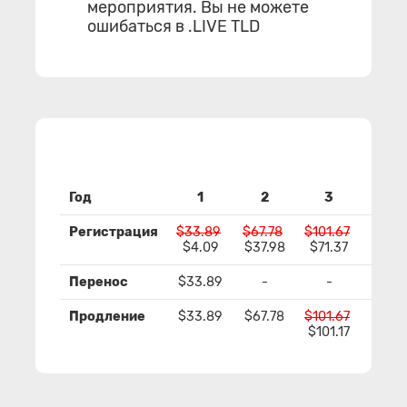
мероприятия. Вы не можете
ошибаться в .LIVE TLD
Год
1
2
3
4
Регистрация
$33.89
$67.78
$101.67
$135
$4.09
$37.98
$71.37
$104
Перенос
$33.89
-
-
-
Продление
$33.89
$67.78
$101.67
$135
$101.17
$134