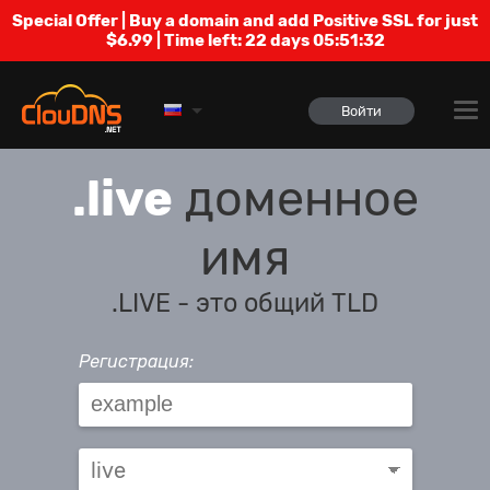
Special Offer | Buy a domain and add Positive SSL for just
$6.99 | Time left:
22 days 05:51:32
Войти
.live
доменное
имя
.LIVE - это общий TLD
Регистрация: