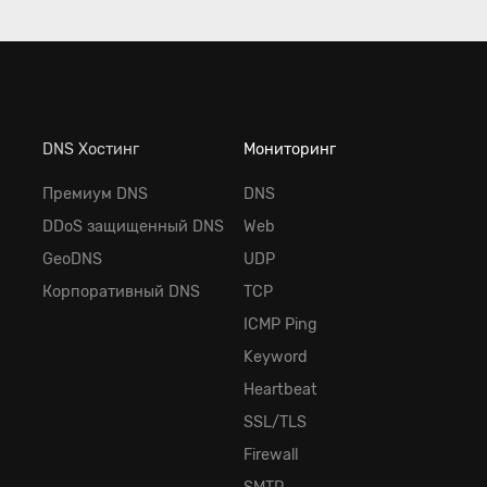
DNS Хостинг
Мониторинг
Премиум DNS
DNS
DDoS защищенный DNS
Web
GeoDNS
UDP
Корпоративный DNS
TCP
ICMP Ping
Keyword
Heartbeat
SSL/TLS
Firewall