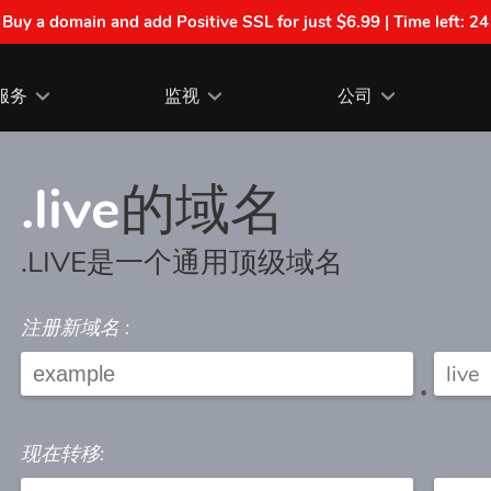
| Buy a domain and add Positive SSL for just $6.99 | Time left:
24
服务
监视
公司
.live
的域名
.LIVE是一个通用顶级域名
注册新域名 :
.
现在转移: