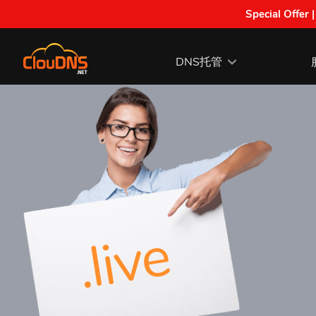
Special Offer 
DNS托管
.live