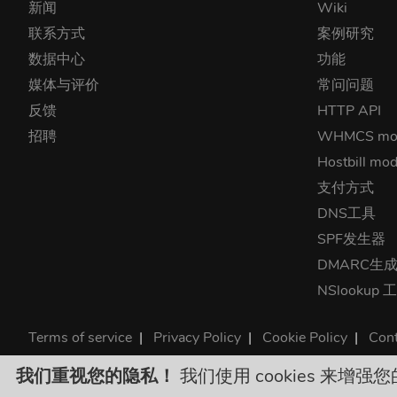
新闻
Wiki
联系方式
案例研究
数据中心
功能
媒体与评价
常问问题
反馈
HTTP API
招聘
WHMCS mo
Hostbill mod
支付方式
DNS工具
SPF发生器
DMARC生
NSlookup 
Terms of service
|
Privacy Policy
|
Cookie Policy
|
Cont
©2026 ClouDNS
我们重视您的隐私！
我们使用 cookies 来增强