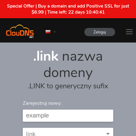
Special Offer | Buy a domain and add Positive SSL for just
$6.99 | Time left:
22 days 10:40:41
Zaloguj
.link
nazwa
domeny
.LINK to generyczny sufix
Zarejestruj nowy: