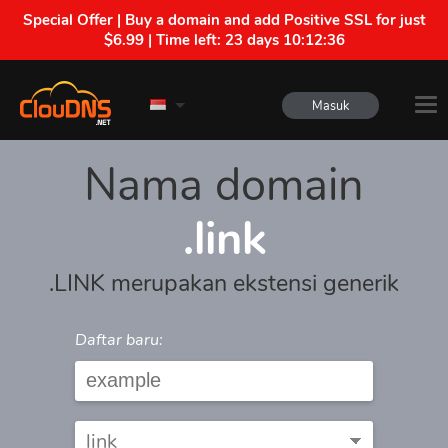
Special Offer | Buy a domain and add Positive SSL for just
$6.99 | Time left:
23 days 10:12:36
Masuk
Nama domain
.link
.LINK merupakan ekstensi generik
Daftar baru: