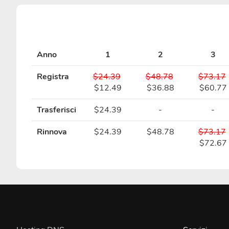
Anno
1
2
3
Registra
$24.39
$48.78
$73.17
$12.49
$36.88
$60.77
Trasferisci
$24.39
-
-
Rinnova
$24.39
$48.78
$73.17
$72.67