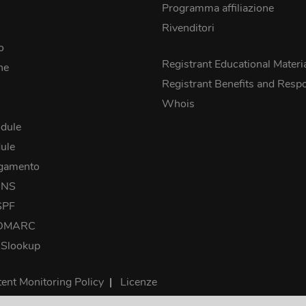
Programma affiliazione
Rivenditori
o
Registrant Educational Materi
he
Registrant Benefits and Respon
Whois
dule
ule
agamento
DNS
SPF
 DMARC
NSlookup
ent Monitoring Policy
|
Licenze