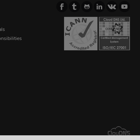
als
sibilities