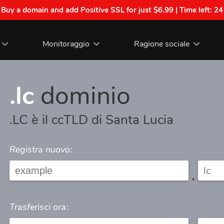
| Buy a domain and add Positive SSL for just $6.99 | Time left:
24
Monitoraggio
Ragione sociale
.lc
dominio
.LC è il ccTLD di Santa Lucia
Registra nuovo:
.
Trasferisci ora: