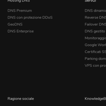
Hosting DNS
Servizi
DNS Premium
DNS dinami
DNS con protezione DDoS
Reverse DN
GeoDNS
Failover DN
DNS Enterprise
DNS gestito
Monitoraggi
Google Wor
Certificati S
Parking dom
VPS con pro
Ragione sociale
KnowledgeB