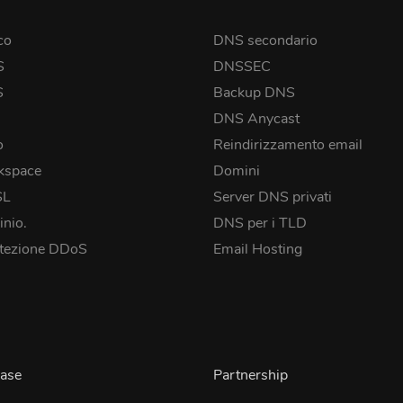
co
DNS secondario
S
DNSSEC
S
Backup DNS
DNS Anycast
o
Reindirizzamento email
kspace
Domini
SL
Server DNS privati
inio.
DNS per i TLD
tezione DDoS
Email Hosting
ase
Partnership