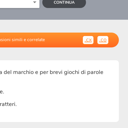
CONTINUA
.cx
.co
sioni simili e correlate
a del marchio e per brevi giochi di parole
e.
ratteri.