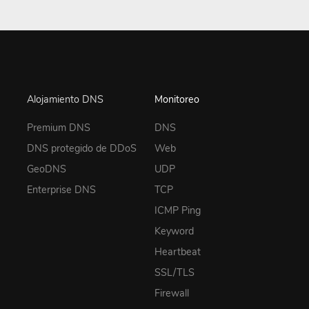
Alojamiento DNS
Monitoreo
Premium DNS
DNS
DNS protegido de DDoS
Web
GeoDNS
UDP
Enterprise DNS
TCP
ICMP Ping
Keyword
Heartbeat
SSL/TLS
Firewall