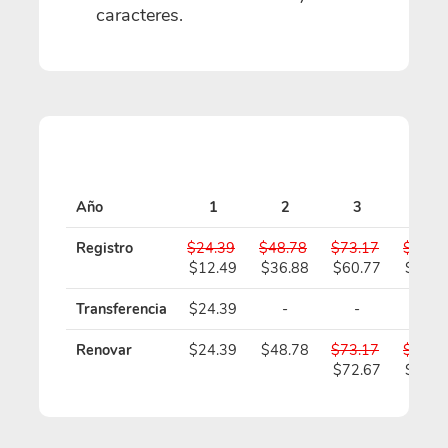
caracteres.
Año
1
2
3
4
Registro
$24.39
$48.78
$73.17
$97.5
$12.49
$36.88
$60.77
$84.6
Transferencia
$24.39
-
-
-
Renovar
$24.39
$48.78
$73.17
$97.5
$72.67
$96.5