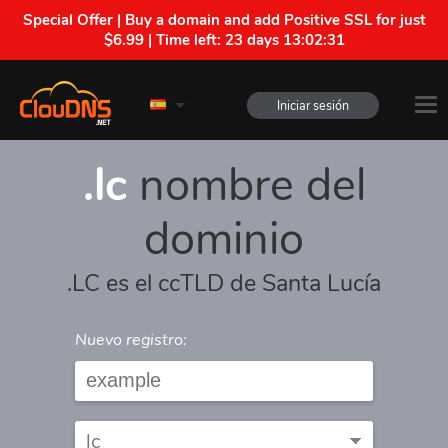
Special Offer | Buy a domain and add Positive SSL for just
$6.99 | Time left:
23 days 13:02:31
Iniciar sesión
.lc
nombre del
dominio
.LC es el ccTLD de Santa Lucía
Nuevo registro: