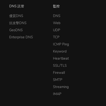
DNS 託管
監控
優質DNS
DNS
抗攻擊DNS
Web
GeoDNS
UDP
Enterprise DNS
TCP
ICMP Ping
Keyword
Heartbeat
SSL/TLS
Firewall
SMTP
Streaming
IMAP