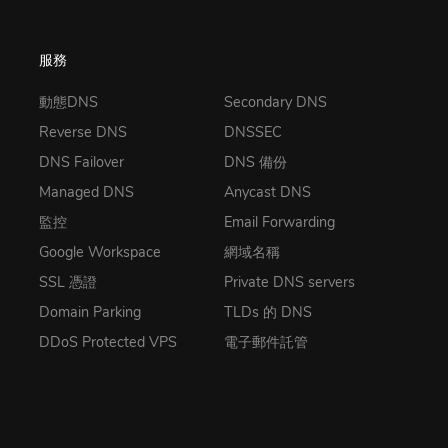
服務
動態DNS
Secondary DNS
Reverse DNS
DNSSEC
DNS Failover
DNS 備份
Managed DNS
Anycast DNS
監控
Email Forwarding
Google Workspace
網域名稱
SSL 憑證
Private DNS servers
Domain Parking
TLDs 的 DNS
DDoS Protected VPS
電子郵件託管