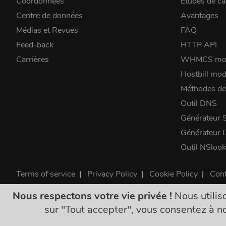
Coordonnées
Études de ca
Centre de données
Avantages
Médias et Revues
FAQ
Feed-back
HTTP API
Carrières
WHMCS mo
Hostbill mod
Méthodes de
Outil DNS
Générateur 
Générateur
Outil NSloo
Terms of service
|
Privacy Policy
|
Cookie Policy
|
Cont
©2026 ClouDNS
Nous respectons votre vie privée !
Nous utiliso
Tous les prix 
sur "Tout accepter", vous consentez à no