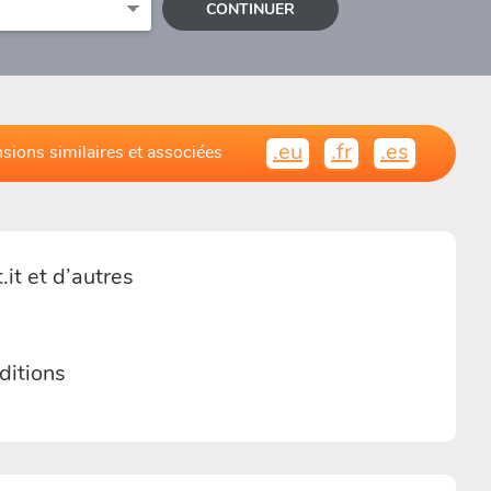
CONTINUER
.eu
.fr
.es
sions similaires et associées
it et d’autres
ditions