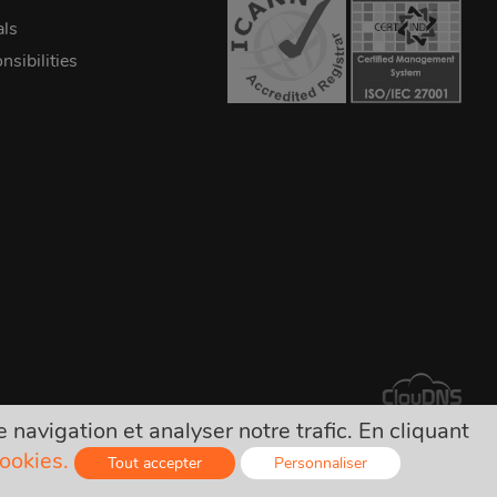
als
sibilities
navigation et analyser notre trafic. En cliquant
 frais cachés !
cookies.
Tout accepter
Personnaliser