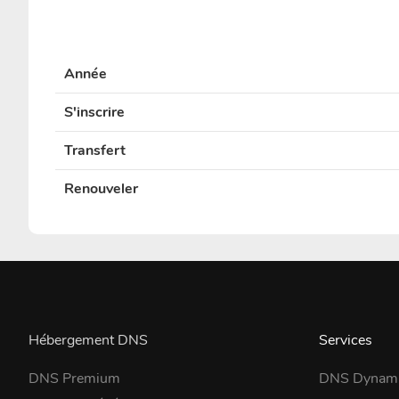
Année
S'inscrire
Transfert
Renouveler
Hébergement DNS
Services
DNS Premium
DNS Dynam