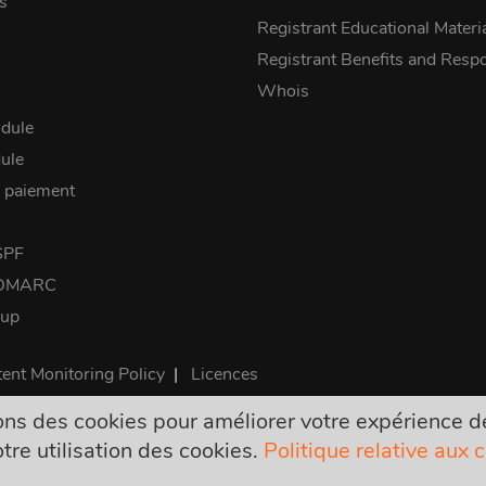
s
Registrant Educational Materi
Registrant Benefits and Respon
Whois
dule
ule
 paiement
SPF
 DMARC
kup
ent Monitoring Policy
|
Licences
ns des cookies pour améliorer votre expérience de 
sont définitifs et incluent toutes les taxes requises. Pas d'autres
tre utilisation des cookies.
Politique relative aux 