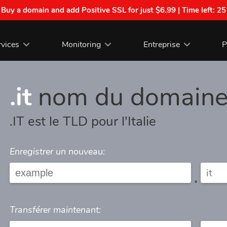
| Buy a domain and add Positive SSL for just $6.99 | Time left:
25
rvices
Monitoring
Entreprise
P
.it
nom du domain
.IT est le TLD pour l'Italie
Enregistrer un nouveau:
.
Transférer maintenant: