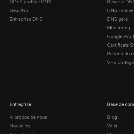
DDoS protégé DNS
Reverse DN
GeoDNS
DNS Failove
Entreprise DNS
DNS géré
Monitoring
Google Wor
Certificats 
Parking du 
VPS protég
Entreprise
Base de con
A propos de nous
Blog
Nouvelles
Wiki