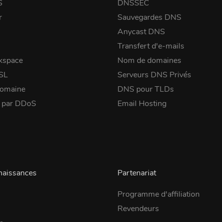
S
DNSSEC
r
Sauvegardes DNS
Anycast DNS
Transfert d'e-mails
kspace
Nom de domaines
SSL
Serveurs DNS Privés
domaine
DNS pour TLDs
é par DDoS
Email Hosting
naissances
Partenariat
Programme d'affiliation
Revendeurs