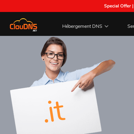
Special Offer 
Hébergement DNS
Se
.it