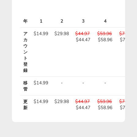
価
年
1
2
3
4
5
ア
$14.99
$29.98
$44.97
$59.96
$74.95
カ
$44.47
$58.96
$73.45
ウ
ン
ト
登
録
移
$14.99
-
-
-
-
管
更
$14.99
$29.98
$44.97
$59.96
$74.95
新
$44.47
$58.96
$73.45