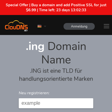
Special Offer | Buy a domain and add Positive SSL for just
$6.99 | Time left:
23 days 13:02:32
Anmeldung
.ing
Domain
Name
.ING ist eine TLD für
handlungsorientierte Marken
Neu registrieren: