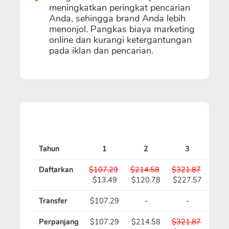
meningkatkan peringkat pencarian
Anda, sehingga brand Anda lebih
menonjol. Pangkas biaya marketing
online dan kurangi ketergantungan
pada iklan dan pencarian.
Tahun
1
2
3
Daftarkan
$107.29
$214.58
$321.87
$42
$13.49
$120.78
$227.57
$33
Transfer
$107.29
-
-
Perpanjang
$107.29
$214.58
$321.87
$42