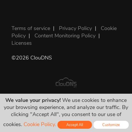
Terms of service
|
Privacy Policy
|
Cookie
Policy
|
Content Monitoring Policy
|
Licenses
©2026 ClouDNS
We value your privacy!
We use cookies to enhance
Semua harga sudah final dan termasuk
your browsing experience, and analyze our traffic. By
semua pajak yang diwajibkan. Tak ada biaya
clicking "Accept All", you consent to our use of
siluman!
cookies.
Cookie Policy.
Accept All
Customize