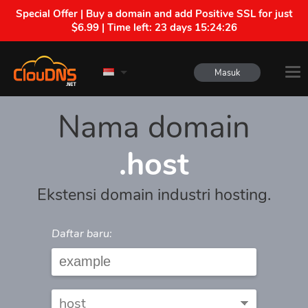
Special Offer | Buy a domain and add Positive SSL for just
$6.99 | Time left:
23 days 15:24:26
Masuk
Nama domain
.host
Ekstensi domain industri hosting.
Daftar baru: