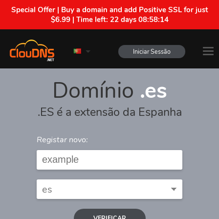
Special Offer | Buy a domain and add Positive SSL for just
$6.99 | Time left:
22 days 08:58:14
Iniciar Sessão
Domínio
.es
.ES é a extensão da Espanha
Registar novo:
VERIFICAR