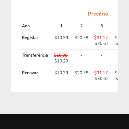
Preçário
Ano
1
2
3
4
Registar
$10.39
$20.78
$31.17
$41.56
$30.67
$40.5
Transferência
$10.39
-
-
-
$10.29
Renovar
$10.39
$20.78
$31.17
$41.56
$30.67
$40.5