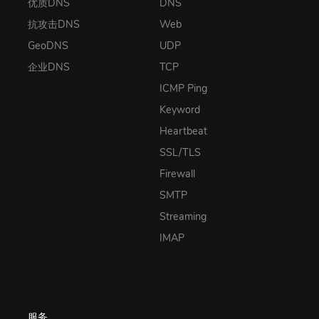
优质DNS
DNS
抗攻击DNS
Web
GeoDNS
UDP
企业DNS
TCP
ICMP Ping
Keyword
Heartbeat
SSL/TLS
Firewall
SMTP
Streaming
IMAP
服务