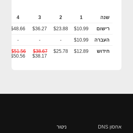
שנה
1
2
3
4
רישום
$10.99
$23.88
$36.27
$48.66
05
העברה
$10.99
-
-
-
חידוש
$12.89
$25.78
$38.67
$51.56
45
95
$50.56
$38.17
אחסון DNS
ניטור