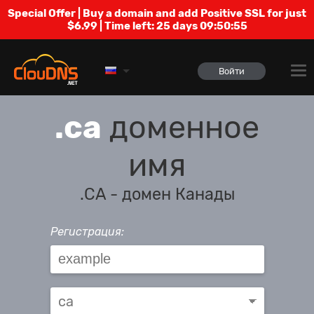
Special Offer | Buy a domain and add Positive SSL for just
$6.99 | Time left:
25 days 09:50:55
Войти
.ca
доменное
имя
.CA - домен Канады
Регистрация: