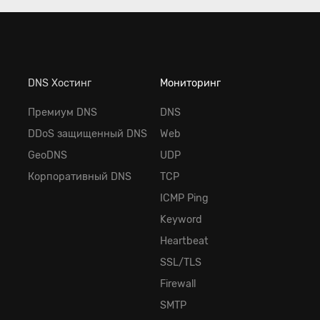
DNS Хостинг
Мониторинг
Премиум DNS
DNS
DDoS защищенный DNS
Web
GeoDNS
UDP
Корпоративный DNS
TCP
ICMP Ping
Keyword
Heartbeat
SSL/TLS
Firewall
SMTP