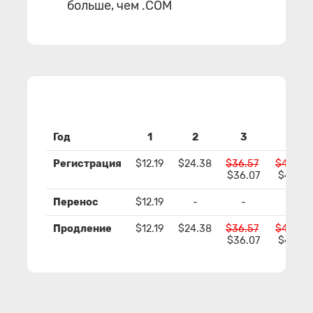
больше, чем .COM
Год
1
2
3
4
Регистрация
$12.19
$24.38
$36.57
$48.76
$36.07
$47.76
Перенос
$12.19
-
-
-
Продление
$12.19
$24.38
$36.57
$48.76
$36.07
$47.76