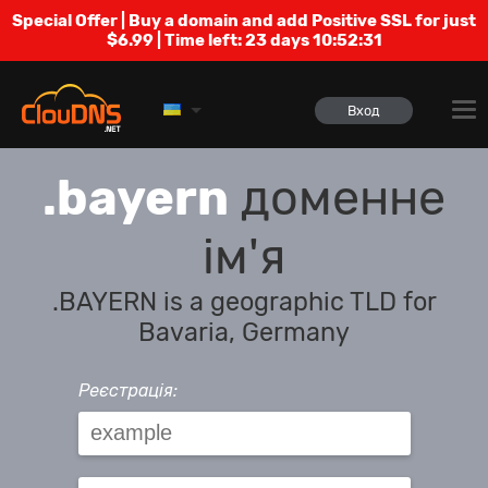
Special Offer | Buy a domain and add Positive SSL for just
$6.99 | Time left:
23 days 10:52:31
Вход
.bayern
доменне
ім'я
.BAYERN is a geographic TLD for
Bavaria, Germany
Реєстрація: