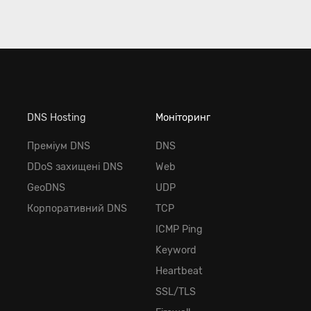
DNS Hosting
Моніторинг
Преміум DNS
DNS
DDoS захищені DNS
Web
GeoDNS
UDP
Корпоративний DNS
TCP
ICMP Ping
Keyword
Heartbeat
SSL/TLS