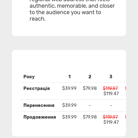
authentic, memorable, and closer
to the audience you want to
reach.
Року
1
2
3
4
Реєстрація
$39.99
$79.98
$119.97
$159.
$119.47
$158.
Перенесення
$39.99
-
-
-
Продовження
$39.99
$79.98
$119.97
$159.
$119.47
$158.