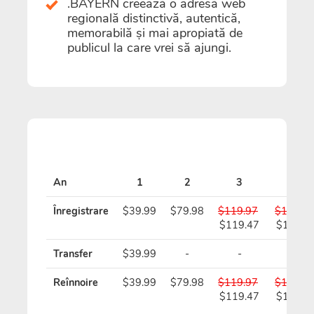
.BAYERN creează o adresă web
regională distinctivă, autentică,
memorabilă și mai apropiată de
publicul la care vrei să ajungi.
An
1
2
3
4
Înregistrare
$39.99
$79.98
$119.97
$159.9
$119.47
$158.9
Transfer
$39.99
-
-
-
Reînnoire
$39.99
$79.98
$119.97
$159.9
$119.47
$158.9