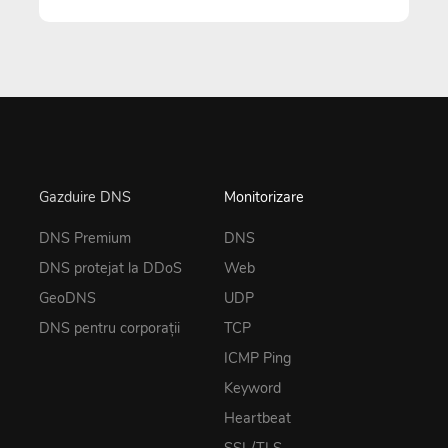
Gazduire DNS
Monitorizare
DNS Premium
DNS
DNS protejat la DDoS
Web
GeoDNS
UDP
DNS pentru corporații
TCP
ICMP Ping
Keyword
Heartbeat