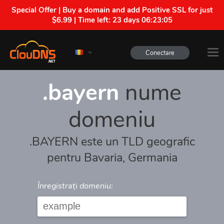
Special Offer | Buy a domain and add Positive SSL for just
$6.99 | Time left:
23 days 06:23:05
Conectare
.bayern
nume
domeniu
.BAYERN este un TLD geografic
pentru Bavaria, Germania
Înregistrați domeniu: