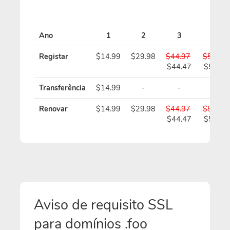
Ano
1
2
3
4
Registar
$14.99
$29.98
$44.97
$59.96
$44.47
$58.96
Transferência
$14.99
-
-
-
Renovar
$14.99
$29.98
$44.97
$59.96
$44.47
$58.96
Aviso de requisito SSL
para domínios .foo