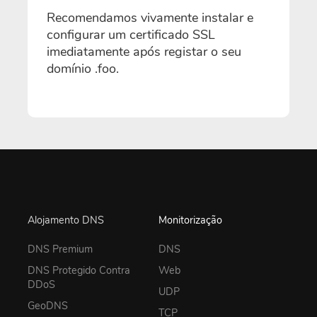
Recomendamos vivamente instalar e
configurar um certificado SSL
imediatamente após registar o seu
domínio .foo.
Alojamento DNS
Monitorização
DNS Premium
DNS
DNS Protegido Contra
Web
DDoS
UDP
GeoDNS
TCP