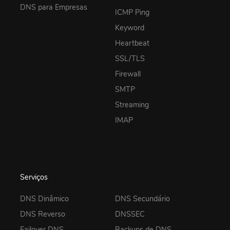
DNS para Empresas
ICMP Ping
Keyword
Heartbeat
SSL/TLS
Firewall
SMTP
Streaming
IMAP
Serviços
DNS Dinâmico
DNS Secundário
DNS Reverso
DNSSEC
Failover DNS
Backups de DNS