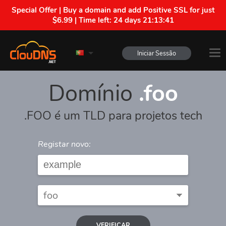
Special Offer | Buy a domain and add Positive SSL for just
$6.99 | Time left:
24 days 21:13:41
Iniciar Sessão
Domínio
.foo
.FOO é um TLD para projetos tech
Registar novo:
VERIFICAR