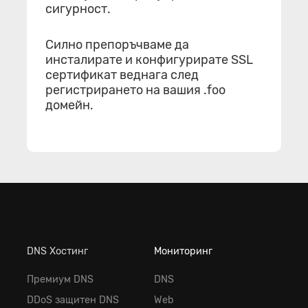
сигурност.
Силно препоръчваме да
инсталирате и конфигурирате SSL
сертификат веднага след
регистрирането на вашия .foo
домейн.
DNS Хостинг
Мониторинг
Премиум DNS
DNS
DDoS защитен DNS
Web