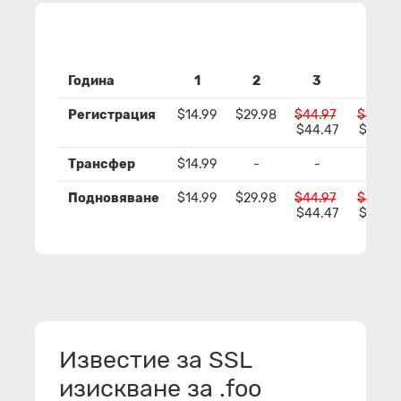
Година
1
2
3
4
Регистрация
$14.99
$29.98
$44.97
$59.96
$44.47
$58.9
Трансфер
$14.99
-
-
-
Подновяване
$14.99
$29.98
$44.97
$59.96
$44.47
$58.9
Известие за SSL
изискване за .foo