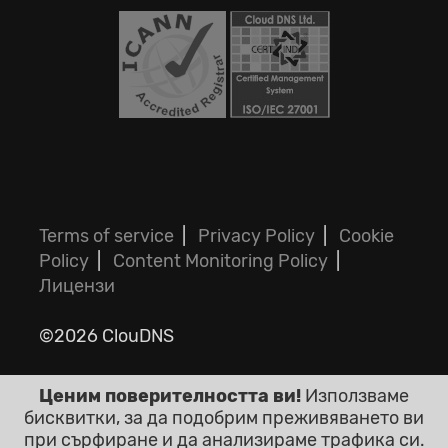
Terms of service
|
Privacy Policy
|
Cookie
Policy
|
Content Monitoring Policy
|
Лицензи
©2026 ClouDNS
Ценим поверителността ви!
Използваме
бисквитки, за да подобрим преживяването ви
при сърфиране и да анализираме трафика си.