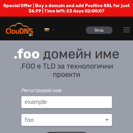
Special Offer | Buy a domain and add Positive SSL for just
$6.99 | Time left:
23 days 02:00:06
Вход
.foo
домейн име
.FOO е TLD за технологични
проекти
Регистрирай нов: