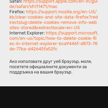
Safari:
https://support.apple.com/en-in/gui
de/safari/sfri11471/mac
Firefox:
https://support.mozilla.org/en-US/
kb/clear-cookies-and-site-data-firefox?red
irectslug=delete-cookies-remove-info-web
sites-stored&redirectlocale=en-US
Internet Explorer:
https://support.microsoft.
com/en-us/topic/how-to-delete-cookie-fil
es-in-internet-explorer-bca9446f-d873-78
de-77ba-d42645fa52fc
Ако използвате друг уеб браузър, моля,
посетете официалните документи за
поддръжка на вашия браузър.