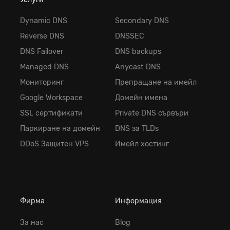
Dynamic DNS
Secondary DNS
Reverse DNS
DNSSEC
DNS Failover
DNS backups
Managed DNS
Anycast DNS
Мониторинг
Препращане на имейл
Google Workspace
Домейн имена
SSL сертификати
Private DNS сървъри
Паркиране на домейн
DNS за TLDs
DDoS Защитен VPS
Имейл хостинг
Фирма
Информация
За нас
Blog