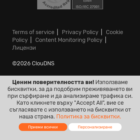
Terms of service
|
Privacy Policy
|
Cookie
Policy
|
Content Monitoring Policy
|
Лицензи
©2026 ClouDNS
Ценим поверителността ви!
Използваме
бисквитки, за да подобрим преживяването ви
при сърфиране и да анализираме трафика си.
Като кликнете върху "Accept All", вие се
съгласявате с използването на бисквитки от
Всички цени са крайни с включен ДДС.
наша страна.
Политика за бисквитки.
Без други скрити такси!
Приеми всички
Персонализиране
Online - Live Chat