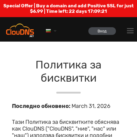
Special Offer | Buy a domain and add Positive SSL for just
$6.99 | Time left:
22 days 17:09:21
Вход
Политика за
бисквитки
Последно обновено:
March 31, 2026
Тази Политика за бисквитките обяснява
как ClouDNS ("ClouDNS", "ние", "нас" или
"наш") използва бисквитки и подобни