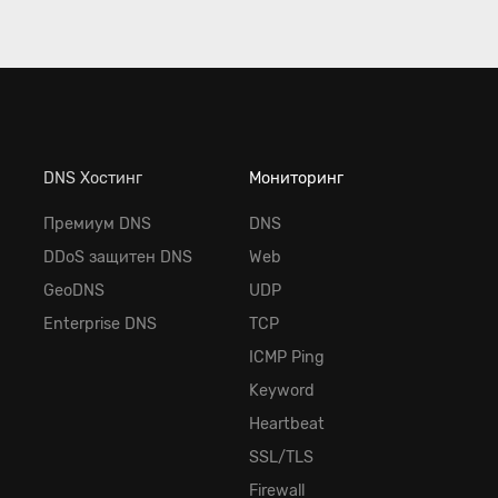
DNS Хостинг
Мониторинг
Премиум DNS
DNS
DDoS защитен DNS
Web
GeoDNS
UDP
Enterprise DNS
TCP
ICMP Ping
Keyword
Heartbeat
SSL/TLS
Firewall