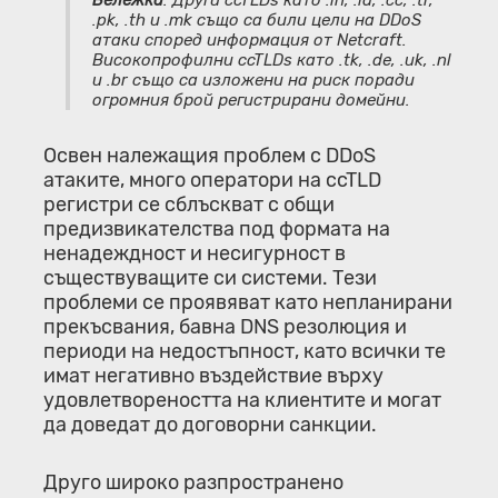
.pk, .th и .mk също са били цели на DDoS
атаки според информация от Netcraft.
Високопрофилни ccTLDs като .tk, .de, .uk, .nl
и .br също са изложени на риск поради
огромния брой регистрирани домейни.
Освен належащия проблем с DDoS
атаките, много оператори на ccTLD
регистри се сблъскват с общи
предизвикателства под формата на
ненадеждност и несигурност в
съществуващите си системи. Тези
проблеми се проявяват като непланирани
прекъсвания, бавна DNS резолюция и
периоди на недостъпност, като всички те
имат негативно въздействие върху
удовлетвореността на клиентите и могат
да доведат до договорни санкции.
Друго широко разпространено