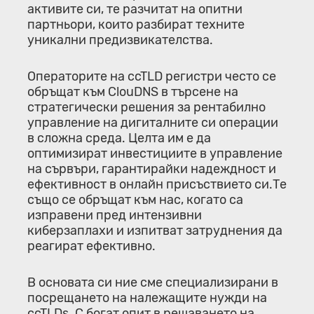
активите си, те разчитат на опитни
партньори, които разбират техните
уникални предизвикателства.
Операторите на ccTLD регистри често се
обръщат към ClouDNS в търсене на
стратегически решения за рентабилно
управление на дигиталните си операции
в сложна среда. Целта им е да
оптимизират инвестициите в управление
на сървъри, гарантирайки надеждност и
ефективност в онлайн присъствието си.Те
също се обръщат към нас, когато са
изправени пред интензивни
киберзаплахи и изпитват затруднения да
реагират ефективно.
В основата си ние сме специализирани в
посрещането на належащите нужди на
ccTLDs. С богат опит в решаването на