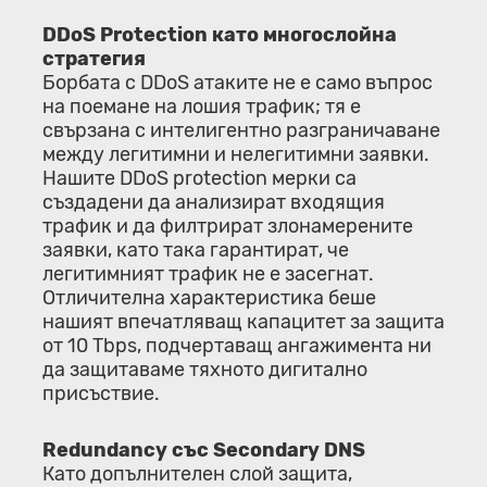
DDoS Protection като многослойна
стратегия
Борбата с DDoS атаките не е само въпрос
на поемане на лошия трафик; тя е
свързана с интелигентно разграничаване
между легитимни и нелегитимни заявки.
Нашите DDoS protection мерки са
създадени да анализират входящия
трафик и да филтрират злонамерените
заявки, като така гарантират, че
легитимният трафик не е засегнат.
Отличителна характеристика беше
нашият впечатляващ капацитет за защита
от 10 Tbps, подчертаващ ангажимента ни
да защитаваме тяхното дигитално
присъствие.
Redundancy със Secondary DNS
Като допълнителен слой защита,