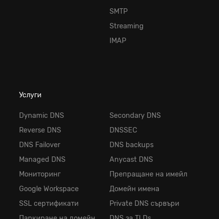
SMTP
Streaming
IMAP
Услуги
Dynamic DNS
Secondary DNS
Reverse DNS
DNSSEC
DNS Failover
DNS backups
Managed DNS
Anycast DNS
Мониторинг
Препращане на имейл
Google Workspace
Домейн имена
SSL сертификати
Private DNS сървъри
Паркиране на домейн
DNS за TLDs