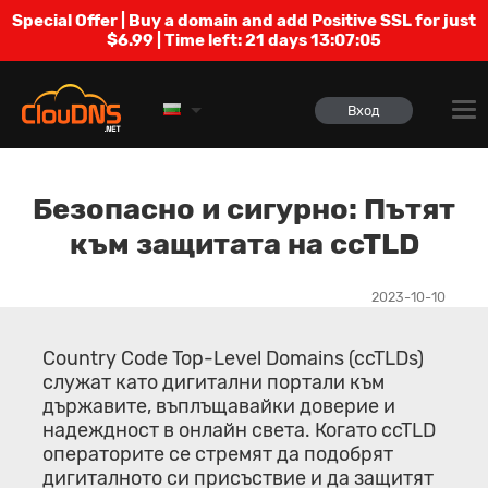
Special Offer | Buy a domain and add Positive SSL for just
$6.99 | Time left:
21 days 13:07:04
Вход
Безопасно и сигурно: Пътят
към защитата на ccTLD
2023-10-10
Country Code Top-Level Domains (ccTLDs)
служат като дигитални портали към
държавите, въплъщавайки доверие и
надеждност в онлайн света. Когато ccTLD
операторите се стремят да подобрят
дигиталното си присъствие и да защитят