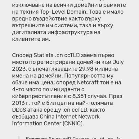
изключване на всички домейни в рамките
на техния Top-Level Domain. Това е имало
вредно въздействие както върху
вътрешните им системи, така и върху
дигиталната инфраструктура на
клиентите им.
Според Statista .cn ccTLD заема първо
място по регистрирани домейни към July
2023, с впечатляващите 29.98 милиона
имена на домейни. Популярността му
обаче има цена; според Netcraft той е на
4-то място по инциденти с
киберпрестъпления с 8,351 случая. През
2013 г. той е бил цел на най-голямата
DDoS атака срещу .cn ccTLD, както
съобщава China Internet Network
Information Center (CNNIC).
Бележка
: Други ccTLDs като .in, .id, .cc, .tr,