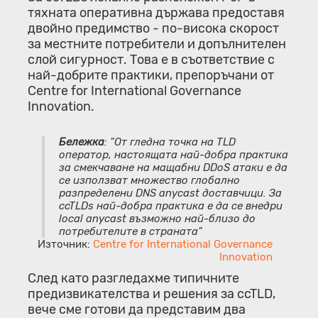
тяхната оперативна държава предоставя
двойно предимство - по-висока скорост
за местните потребители и допълнителен
слой сигурност. Това е в съответствие с
най-добрите практики, препоръчани от
Centre for International Governance
Innovation.
Бележка
: "От гледна точка на TLD
оператор, настоящата най-добра практика
за смекчаване на мащабни DDoS атаки е да
се използват множество глобално
разпределени DNS anycast доставчици. За
ccTLDs най-добра практика е да се внедри
local anycast възможно най-близо до
потребителите в страната"
Източник:
Centre for International Governance
Innovation
След като разгледахме типичните
предизвикателства и решения за ccTLD,
вече сме готови да представим два