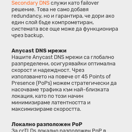
Secondary DNS
служи като failover
решение. Това не само добавя
redundancy, но и гарантира, че дори ако
един слой бъде компрометиран,
системата все още може да функционира
чрез backup.
Anycast DNS мрежи
Нашите Anycast DNS мрежи са глобално
разпределени, осигурявайки оптимална
скорост и надеждност. Чрез
използването на повече от 45 Points of
Presence (PoPs) можем стратегически да
насочваме трафика към най-близката
локация, като по този начин
минимизираме латентността и
максимизираме скоростта.
Локално разположен PoP
За ccTLDs локално разположен PoP в