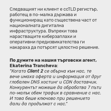
Следващият ни клиент е ccTLD регистър,
работещ в по-малка държава и
функциониращ като съществена част от
националната дигитална
инфраструктура. Въпреки това
нарастващите киберзаплахи и
оперативни предизвикателства ги
накараха да потърсят цялостно решение.
По думите на нашия търговски агент,
Ekaterina Trancheva
:
"Когато
Client 2
се обърна към нас, те
вече имаха оферта и информация от друг
глобален DNS хостинг и CDN доставчик.
Конкурентът можеше да обработва 7 пъти
по-малък обем трафик в сравнение с нас.
И това беше ключово при решението
дали да продължат с нас."