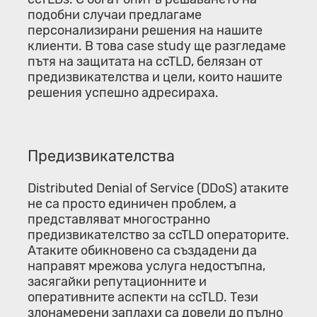
подобни случаи предлагаме
персонализирани решения на нашите
клиенти. В това case study ще разгледаме
пътя на защитата на ccTLD, белязан от
предизвикателства и цели, които нашите
решения успешно адресираха.
Предизвикателства
Distributed Denial of Service (DDoS) атаките
не са просто единичен проблем, а
представляват многостранно
предизвикателство за ccTLD операторите.
Атаките обикновено са създадени да
направят мрежова услуга недостъпна,
засягайки репутационните и
оперативните аспекти на ccTLD. Тези
злонамерени заплахи са довели до пълно