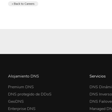
« Back to Careers
Alojamiento DNS
Servicios
Premium DNS
DNS Dinámi
DNS protegido de DDoS
DNS Invers
GeoDNS
DNS Failove
Enterprise DNS
Managed D