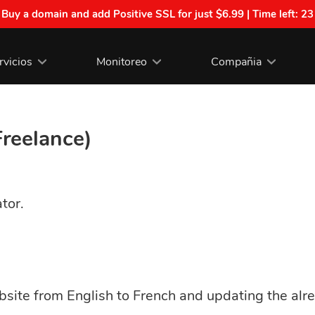
| Buy a domain and add Positive SSL for just $6.99 | Time left:
23
rvicios
Monitoreo
Compañia
Freelance)
tor.
ebsite from English to French and updating the alre