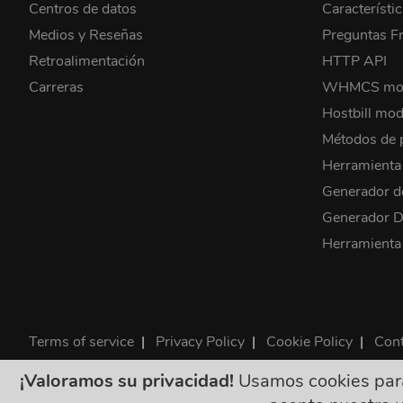
Centros de datos
Característi
Medios y Reseñas
Preguntas F
Retroalimentación
HTTP API
Carreras
WHMCS mo
Hostbill mod
Métodos de 
Herramient
Generador d
Generador
Herramienta
Terms of service
|
Privacy Policy
|
Cookie Policy
|
Cont
©2026 ClouDNS
¡Valoramos su privacidad!
Usamos cookies para 
Todos los precios s