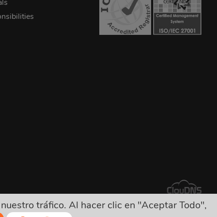
als
sibilities
estro tráfico. Al hacer clic en "Aceptar Todo",
tros cargos ocultos!