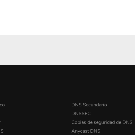
co
DNS Secundario
o
DNSSEC
r
Copias de seguridad de DNS
NS
Anycast DNS