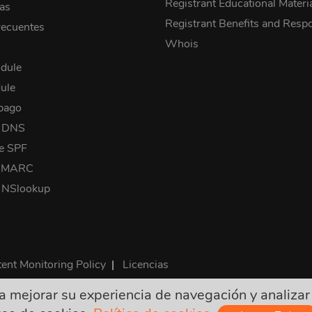
Registrant Educational Materi
cas
Registrant Benefits and Respon
recuentes
Whois
dule
ule
pago
a DNS
e SPF
 DMARC
 NSlookup
ent Monitoring Policy
|
Licencias
mejorar su experiencia de navegación y analizar nu
on finales e incluyen todos los impuestos requeridos. ¡No hay o