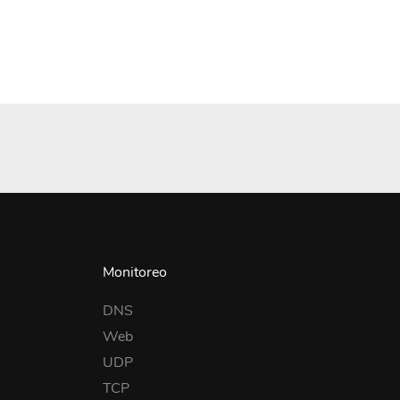
Monitoreo
DNS
Web
UDP
TCP