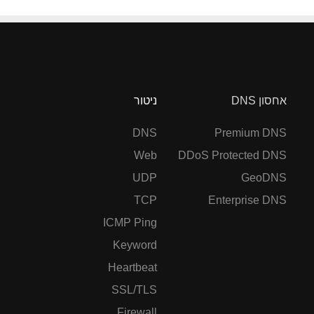
אחסון DNS
ניטור
DNS
Premium DNS
Web
DDoS Protected DNS
UDP
GeoDNS
TCP
Enterprise DNS
ICMP Ping
Keyword
Heartbeat
SSL/TLS
Firewall