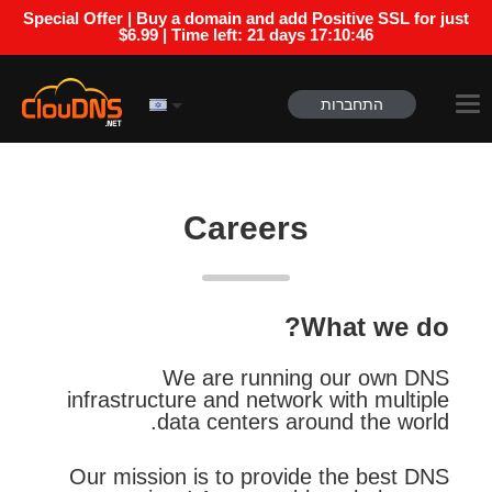
Special Offer | Buy a domain and add Positive SSL for just
$6.99 | Time left:
21 days 17:10:46
התחברות
Careers
What we do?
We are running our own DNS
infrastructure and network with multiple
data centers around the world.
Our mission is to provide the best DNS