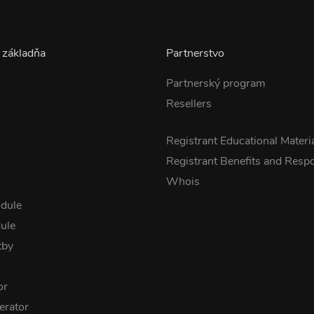
 základňa
Partnerstvo
Partnerský program
Resellers
s
Registrant Educational Materi
Registrant Benefits and Respon
Whois
dule
ule
tby
or
rator