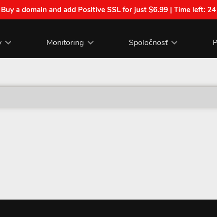
| Buy a domain and add Positive SSL for just $6.99 | Time left:
24
y
Monitoring
Spoločnosť
P