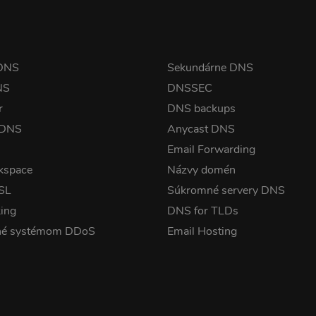
 DNS
Sekundárne DNS
NS
DNSSEC
r
DNS backups
 DNS
Anycast DNS
Email Forwarding
kspace
Názvy domén
SSL
Súkromné servery DNS
ing
DNS for TLDs
né systémom DDoS
Email Hosting