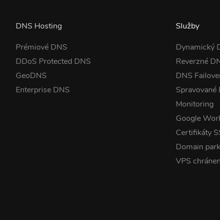
DNS Hosting
Služby
Prémiové DNS
Dynamický
DDoS Protected DNS
Reverzné D
GeoDNS
DNS Failove
Enterprise DNS
Spravované
Monitoring
Google Wor
Certifikáty 
Domain park
VPS chráne