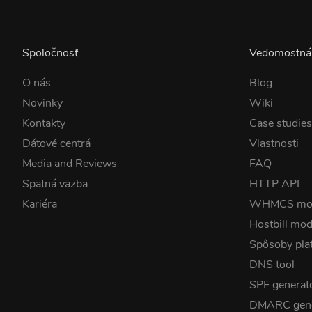
Spoločnosť
Vedomostná
O nás
Blog
Novinky
Wiki
Kontakty
Case studie
Dátové centrá
Vlastnosti
Media and Reviews
FAQ
Spätná väzba
HTTP API
Kariéra
WHMCS mo
Hostbill mod
Spôsoby pla
DNS tool
SPF generat
DMARC gene