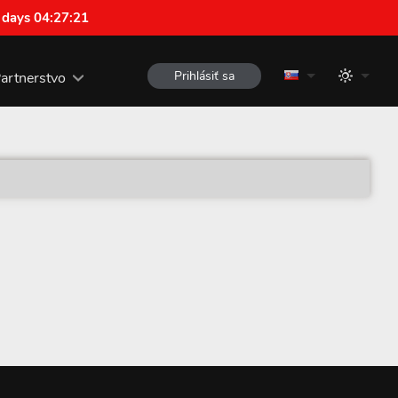
 days 04:27:21
Prihlásiť sa
artnerstvo