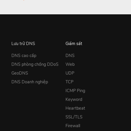
Lưu trữ DNS
Giám sát
DNS cao cấp
DNS
DNS phòng chống DDoS
Web
GeoDNS
UDP
DNS Doanh nghiệp
TCP
ICMP Ping
Keyword
Heartbeat
SSL/TLS
Firewall