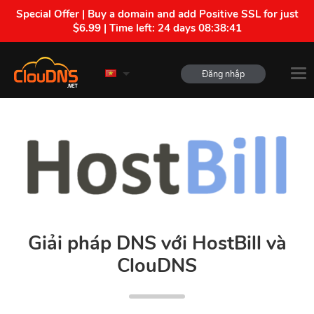
Special Offer | Buy a domain and add Positive SSL for just
$6.99 | Time left:
24 days 08:38:40
Đăng nhập
Giải pháp DNS với HostBill và
ClouDNS