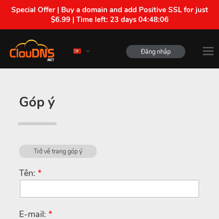
Special Offer | Buy a domain and add Positive SSL for just
$6.99 | Time left:
23 days 04:48:06
Đăng nhập
Góp ý
Trở về trang góp ý
Tên:
*
E-mail:
*