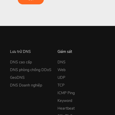
Lưu trữ DNS
Giám sát
DNS cao cấp
DNS
DNS phòng chống DDoS
Web
GeoDNS
UDP
DNS Doanh nghiệp
TCP
ICMP Ping
Keyword
Heartbeat