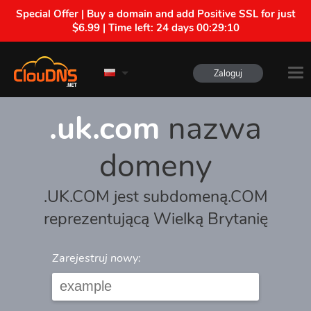
Special Offer | Buy a domain and add Positive SSL for just
$6.99 | Time left:
24 days 00:29:10
Zaloguj
.uk.com
nazwa
domeny
.UK.COM jest subdomeną.COM
reprezentującą Wielką Brytanię
Zarejestruj nowy: