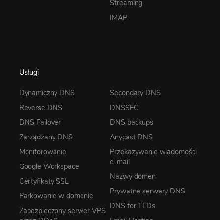
Streaming
IMAP
Usługi
Dynamiczny DNS
Secondary DNS
Reverse DNS
DNSSEC
DNS Failover
DNS backups
Zarządzany DNS
Anycast DNS
Monitorowanie
Przekazywanie wiadomości
e-mail
Google Workspace
Nazwy domen
Certyfikaty SSL
Prywatne serwery DNS
Parkowanie w domenie
DNS for TLDs
Zabezpieczony serwer VPS