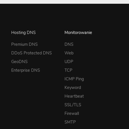
Hosting DNS
Monitorowanie
Premium DNS
DNS
DDoS Protected DNS
Web
GeoDNS
UDP
Enterprise DNS
TCP
ICMP Ping
Keyword
Heartbeat
SSL/TLS
Firewall
SMTP