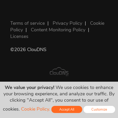
Terms of service
|
Privacy Policy
|
Cookie
Policy
|
Content Monitoring Policy
|
Licenses
©2026 ClouDNS
We value your privacy!
We use cookies to enhance
表示されている値段が全部最終的で、必要な
your browsing experience, and analyze our traffic. By
税金を含んでいます。隠された料金などは一
clicking "Accept All", you consent to our use of
切有りません！
cookies.
Cookie Policy.
Accept All
Customize