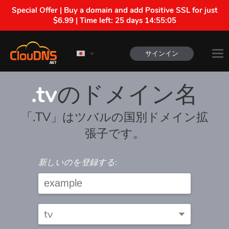
Special Offer | Buy a domain and add Positive SSL for just
$6.99 | Time left:
25 days 14:55:04
サインイン
.tv
のドメイン名
「.TV」はツバルの国別ドメイン拡
張子です。
新しいのを登録する: