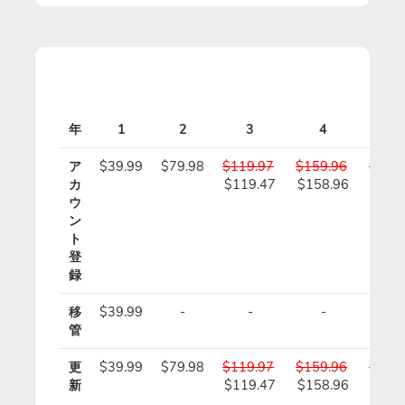
年
1
2
3
4
5
ア
$39.99
$79.98
$119.97
$159.96
$199
カ
$119.47
$158.96
$198
ウ
ン
ト
登
録
移
$39.99
-
-
-
-
管
更
$39.99
$79.98
$119.97
$159.96
$199
新
$119.47
$158.96
$198