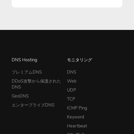
DNS Hosting
モニタリング
プレミアムDNS
DNS
DDoS攻撃から保護された
Web
DNS
UDP
GeoDNS
TCP
エンタープライズDNS
ICMP Ping
Keyword
Heartbeat