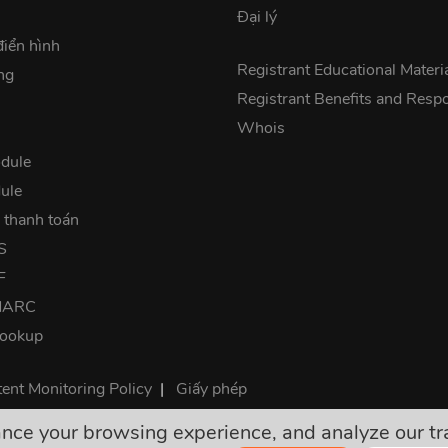
Đại lý
điển hình
Registrant Educational Materi
ng
Registrant Benefits and Respon
Whois
dule
ule
 thanh toán
S
F
DMARC
lookup
ent Monitoring Policy
|
Giấy phép
e your browsing experience, and analyze our traff
tôi là giá thanh toán đã bao gồm thuế. Không có bất kỳ khoản ph