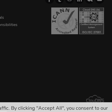
als
sibilities
ic. By clicking "Accept All", you consent to our
ụ thu nào khác!