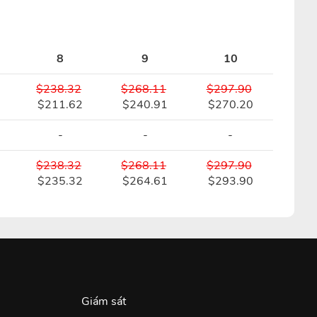
8
9
10
$238.32
$268.11
$297.90
$211.62
$240.91
$270.20
-
-
-
$238.32
$268.11
$297.90
$235.32
$264.61
$293.90
Giám sát