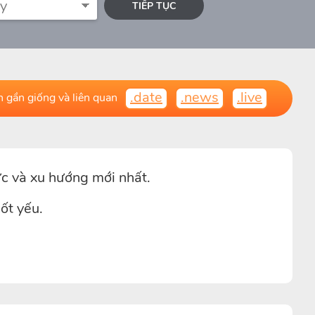
TIẾP TỤC
.date
.news
.live
 gần giống và liên quan
ức và xu hướng mới nhất.
ốt yếu.