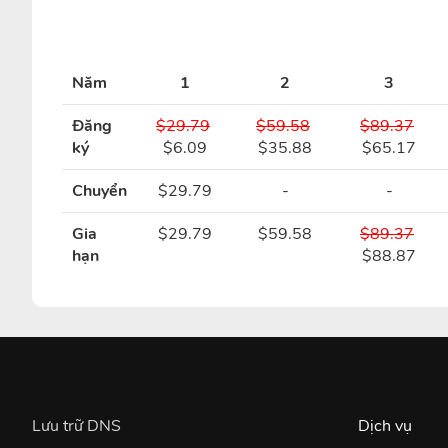
Năm
1
2
3
Đăng
$29.79
$59.58
$89.37
ký
$6.09
$35.88
$65.17
Chuyển
$29.79
-
-
Gia
$29.79
$59.58
$89.37
hạn
$88.87
Lưu trữ DNS
Dịch vụ