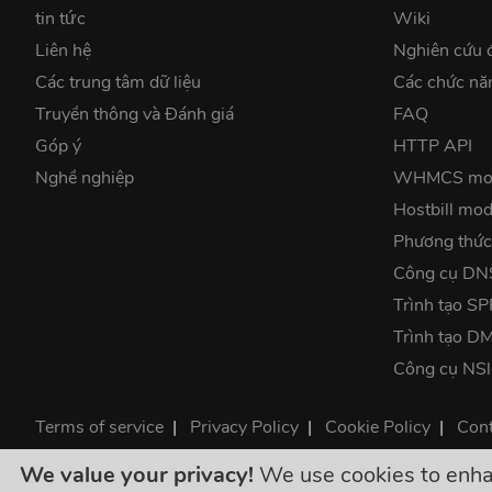
tin tức
Wiki
Liên hệ
Nghiên cứu 
Các trung tâm dữ liệu
Các chức nă
Truyền thông và Đánh giá
FAQ
Góp ý
HTTP API
Nghề nghiệp
WHMCS mo
Hostbill mod
Phương thức
Công cụ DN
Trình tạo SP
Trình tạo 
Công cụ NS
Terms of service
|
Privacy Policy
|
Cookie Policy
|
Cont
©2026 ClouDNS
We value your privacy!
We use cookies to enhanc
Giá của chúng 