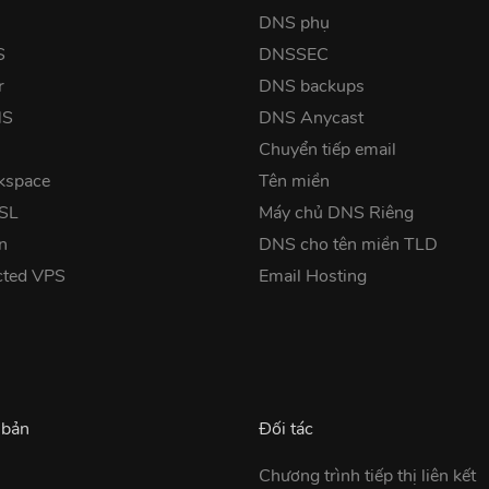
DNS phụ
S
DNSSEC
r
DNS backups
NS
DNS Anycast
Chuyển tiếp email
kspace
Tên miền
SSL
Máy chủ DNS Riêng
n
DNS cho tên miền TLD
cted VPS
Email Hosting
 bản
Đối tác
Chương trình tiếp thị liên kết