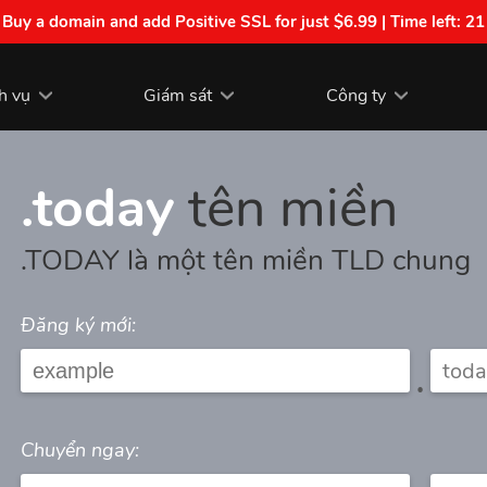
| Buy a domain and add Positive SSL for just $6.99 | Time left:
21
h vụ
Giám sát
Công ty
.today
tên miền
.TODAY là một tên miền TLD chung
Đăng ký mới:
.
Chuyển ngay: