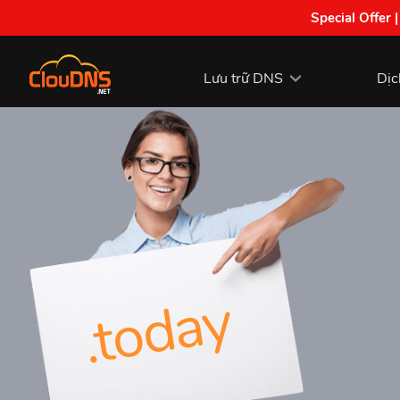
Special Offer 
Lưu trữ DNS
Dịc
.today