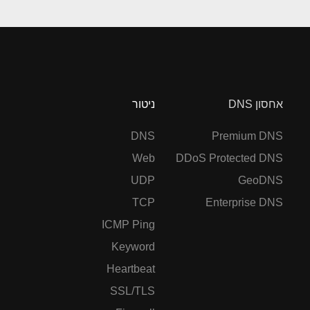
אחסון DNS
ניטור
DNS
Premium DNS
Web
DDoS Protected DNS
UDP
GeoDNS
TCP
Enterprise DNS
ICMP Ping
Keyword
Heartbeat
SSL/TLS