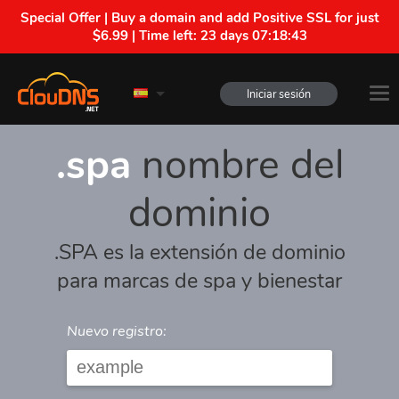
Special Offer | Buy a domain and add Positive SSL for just
$6.99 | Time left:
23 days 07:18:43
Iniciar sesión
.spa
nombre del
dominio
.SPA es la extensión de dominio
para marcas de spa y bienestar
Nuevo registro: