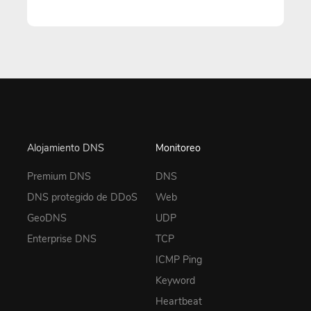
Alojamiento DNS
Monitoreo
Premium DNS
DNS
DNS protegido de DDoS
Web
GeoDNS
UDP
Enterprise DNS
TCP
ICMP Ping
Keyword
Heartbeat