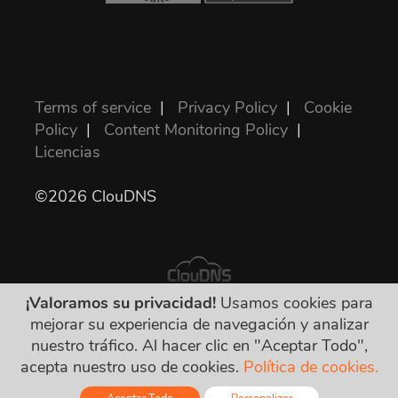
Terms of service
|
Privacy Policy
|
Cookie
Policy
|
Content Monitoring Policy
|
Licencias
©2026 ClouDNS
¡Valoramos su privacidad!
Usamos cookies para
mejorar su experiencia de navegación y analizar
Todos los precios son finales e incluyen todos
nuestro tráfico. Al hacer clic en "Aceptar Todo",
los impuestos requeridos. ¡No hay otros
acepta nuestro uso de cookies.
Política de cookies.
cargos ocultos!