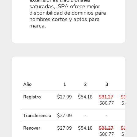
saturadas, .SPA ofrece mejor
disponibilidad de dominios para
nombres cortos y aptos para
marca.
Año
1
2
3
4
Registro
$27.09
$54.18
$81.27
$108.3
$80.77
$107.3
Transferencia
$27.09
-
-
-
Renovar
$27.09
$54.18
$81.27
$108.3
$80.77
$107.3