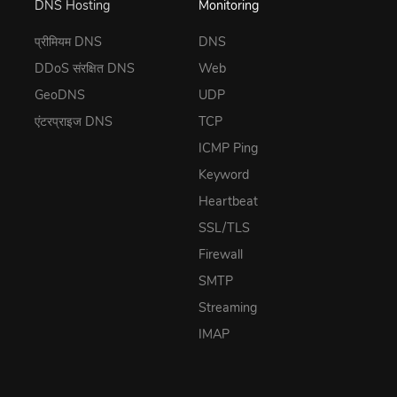
DNS Hosting
Monitoring
प्रीमियम DNS
DNS
DDoS संरक्षित DNS
Web
GeoDNS
UDP
एंटरप्राइज DNS
TCP
ICMP Ping
Keyword
Heartbeat
SSL/TLS
Firewall
SMTP
Streaming
IMAP