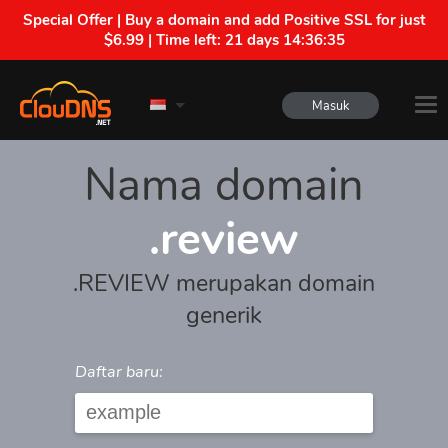
Special Offer | Buy a domain and add Positive SSL for just
$6.99 | Time left:
21 days 14:36:35
Masuk
Nama domain
.review
.REVIEW merupakan domain
generik
Daftar baru: