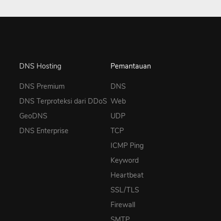
DNS Hosting
Pemantauan
DNS Premium
DNS
DNS Terproteksi dari DDoS
Web
GeoDNS
UDP
DNS Enterprise
TCP
ICMP Ping
Keyword
Heartbeat
SSL/TLS
Firewall
SMTP