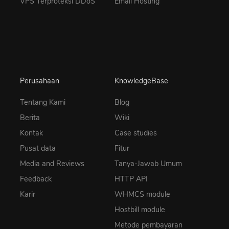
VPS Terproteksi DDoS
Email Hosting
Perusahaan
KnowledgeBase
Tentang Kami
Blog
Berita
Wiki
Kontak
Case studies
Pusat data
Fitur
Media and Reviews
Tanya-Jawab Umum
Feedback
HTTP API
Karir
WHMCS module
Hostbill module
Metode pembayaran