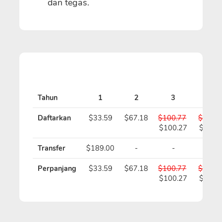
dan tegas.
Tahun
1
2
3
4
Daftarkan
$33.59
$67.18
$100.77
$134.
$100.27
$133.
Transfer
$189.00
-
-
-
Perpanjang
$33.59
$67.18
$100.77
$134.
$100.27
$133.