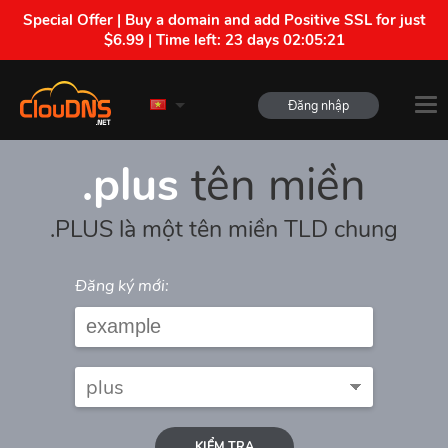
Special Offer | Buy a domain and add Positive SSL for just
$6.99 | Time left:
23 days 02:05:21
Đăng nhập
.plus
tên miền
.PLUS là một tên miền TLD chung
Đăng ký mới:
KIỂM TRA