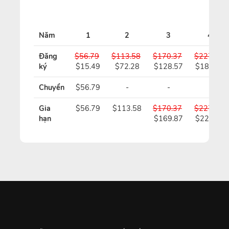
Năm
1
2
3
4
Đăng
$56.79
$113.58
$170.37
$227.16
ký
$15.49
$72.28
$128.57
$184.86
Chuyển
$56.79
-
-
-
Gia
$56.79
$113.58
$170.37
$227.16
hạn
$169.87
$226.16