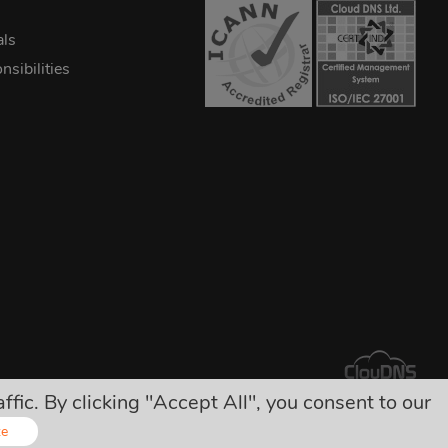
als
sibilities
ic. By clicking "Accept All", you consent to our
ीं!
ze