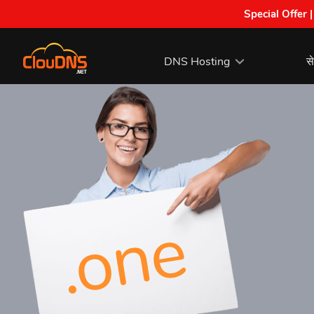
Special Offer 
DNS Hosting
से
.one