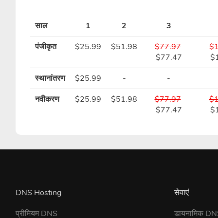
साल
1
2
3
पंजीकृत
$25.99
$51.98
$77.97
$1
$77.47
$
स्थानांतरण
$25.99
-
-
नवीकरण
$25.99
$51.98
$77.97
$1
$77.47
$
DNS Hosting
सेवाएं
प्रीमियम DNS
डायनामिक D