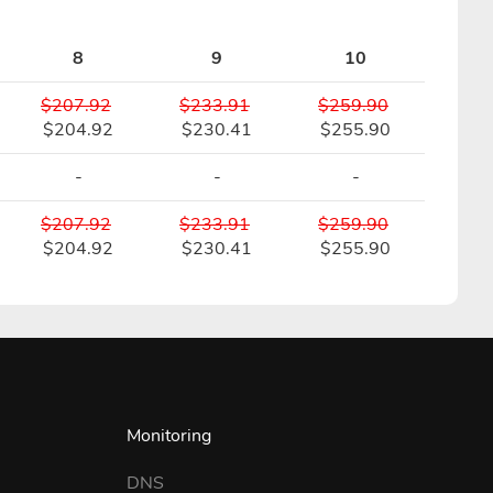
8
9
10
$207.92
$233.91
$259.90
$204.92
$230.41
$255.90
-
-
-
$207.92
$233.91
$259.90
$204.92
$230.41
$255.90
Monitoring
DNS