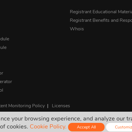
s
Registrant Educational Materi
Registrant Benefits and Respon
Whois
dule
ule
or
rator
ol
ent Monitoring Policy
|
Licenses
e your browsing experience, and analyze our traff
ी कीमतें अंतिम हैं और सभी आवश्यक कर इसमें शामिल हैं। कोई अन्य छुपा शुल्क नह
of cookies.
Cookie Policy.
Accept All
Customi