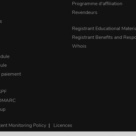
Programme d'affiliation
Revendeurs
s
Registrant Educational Materi
Registrant Benefits and Respon
Whois
dule
ule
 paiement
SPF
 DMARC
kup
ent Monitoring Policy
|
Licences