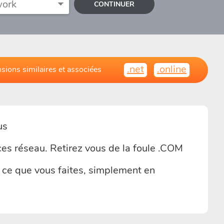
CONTINUER
.net
.online
sions similaires et associées
us
ces réseau. Retirez vous de la foule .COM
ce que vous faites, simplement en