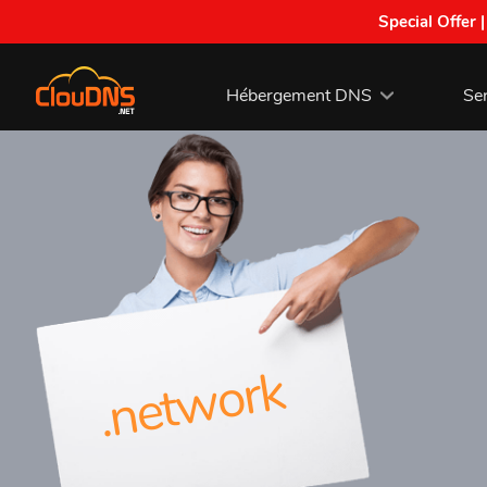
Special Offer 
Hébergement DNS
Se
.network