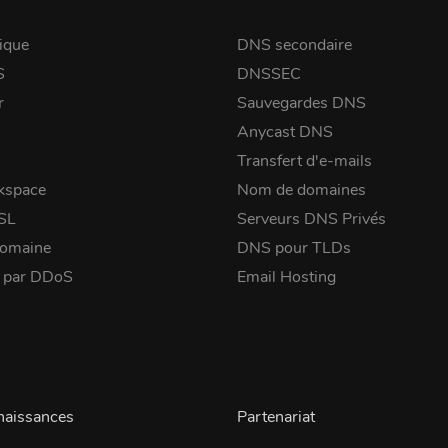
ique
DNS secondaire
S
DNSSEC
r
Sauvegardes DNS
Anycast DNS
Transfert d'e-mails
kspace
Nom de domaines
SSL
Serveurs DNS Privés
domaine
DNS pour TLDs
é par DDoS
Email Hosting
naissances
Partenariat