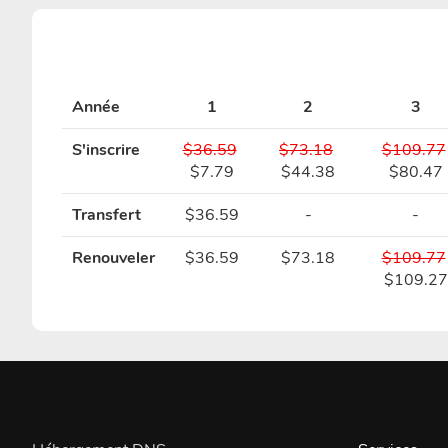
Année
1
2
3
S'inscrire
$36.59
$73.18
$109.77
$7.79
$44.38
$80.47
Transfert
$36.59
-
-
Renouveler
$36.59
$73.18
$109.77
$109.27