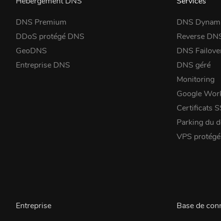
Hébergement DNS
Services
DNS Premium
DNS Dynam
DDoS protégé DNS
Reverse DN
GeoDNS
DNS Failove
Entreprise DNS
DNS géré
Monitoring
Google Wor
Certificats 
Parking du 
VPS protég
Entreprise
Base de con