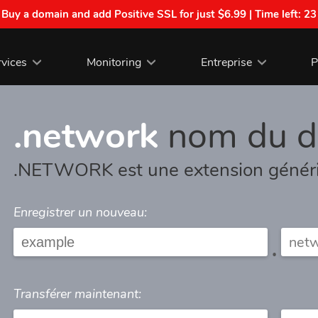
| Buy a domain and add Positive SSL for just $6.99 | Time left:
23
rvices
Monitoring
Entreprise
P
.network
nom du d
.NETWORK est une extension génér
Enregistrer un nouveau:
.
Transférer maintenant: