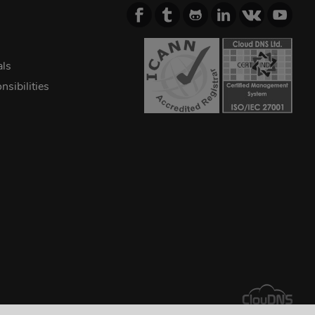
als
sibilities