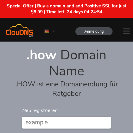
Special Offer | Buy a domain and add Positive SSL for just
$6.99 | Time left:
24 days 04:24:54
Anmeldung
.how
Domain
Name
.HOW ist eine Domainendung für
Ratgeber
Neu registrieren: