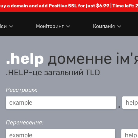
Buy a domain and add Positive SSL for just $6.99 | Time left:
2
іси
Моніторинг
Компанія
.help
доменне ім'
.HELP-це загальний TLD
Реєстрація:
.
Перенесення:
.