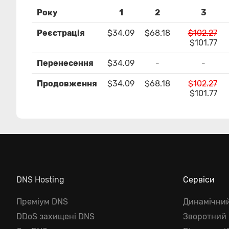
Року
1
2
3
Реєстрація
$34.09
$68.18
$102.27
$101.77
Перенесення
$34.09
-
-
Продовження
$34.09
$68.18
$102.27
$101.77
DNS Hosting
Сервіси
Преміум DNS
Динамічни
DDoS захищені DNS
Зворотний