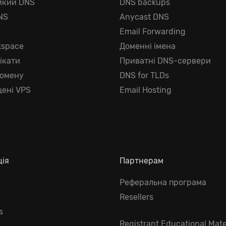
йкий DNS
DNS backups
NS
Anycast DNS
г
Email Forwarding
kspace
Доменні імена
ікати
Приватні DNS-сервери
домену
DNS for TLDs
ені VPS
Email Hosting
ція
Партнерам
Реферальна програма
Resellers
s
Registrant Educational Mate