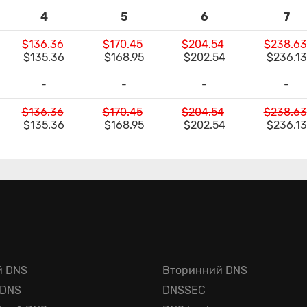
4
5
6
7
$136.36
$170.45
$204.54
$238.63
$135.36
$168.95
$202.54
$236.13
-
-
-
-
$136.36
$170.45
$204.54
$238.63
$135.36
$168.95
$202.54
$236.13
й DNS
Вторинний DNS
 DNS
DNSSEC