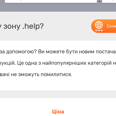
зону .help?
Схож
т за допомогою? Ви можете бути новим постача
укцій. Це одна з найпопулярніших категорій н
увачі не зможуть помилитися.
Ціна