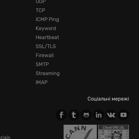
UDP
TCP
ICMP Ping
Keyword
Heartbeat
SSL/TLS
Firewall
SMTP
Streaming
IMAP
Соціальні мережі
rials