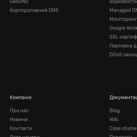
GeoDNS
Відмовості
Корпоративний DNS
Managed D
Моніторин
Google Wor
SSL сертиф
Парковка 
DDoS захищ
Компанія
Документа
Про нас
Blog
Новини
Wiki
Контакти
Case studie