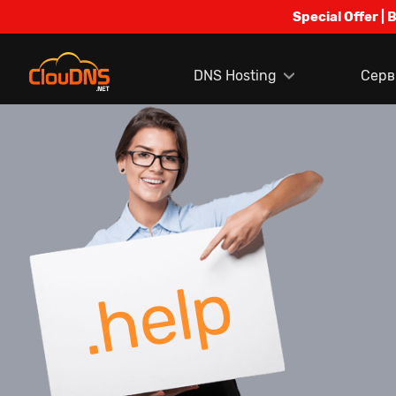
Special Offer | 
DNS Hosting
Серв
.help