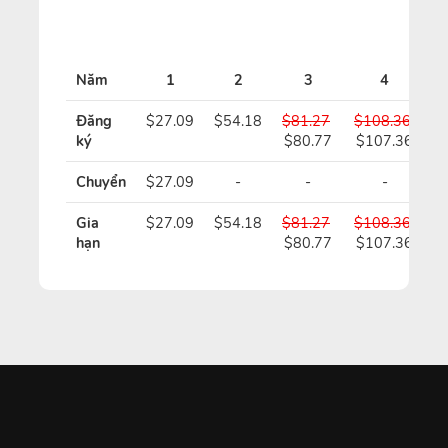
Năm
1
2
3
4
Đăng
$27.09
$54.18
$81.27
$108.36
$
ký
$80.77
$107.36
$
Chuyển
$27.09
-
-
-
Gia
$27.09
$54.18
$81.27
$108.36
$
hạn
$80.77
$107.36
$