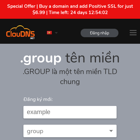
Special Offer | Buy a domain and add Positive SSL for just
$6.99 | Time left:
24 days 12:54:02
Đăng nhập
.group
tên miền
.GROUP là một tên miền TLD
chung
Đăng ký mới: