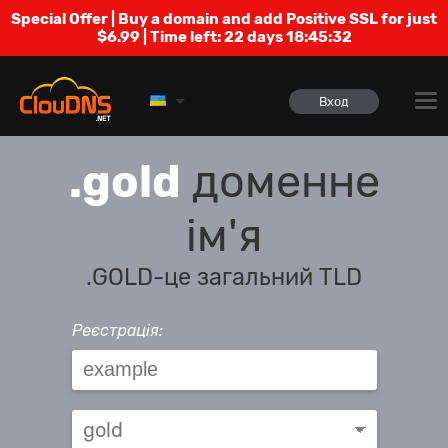
Special Offer | Buy a domain and add Positive SSL for just
$6.99 | Time left:
22 days 18:45:32
Вход
.gold
доменне
ім'я
.GOLD-це загальний TLD
Реєстрація: