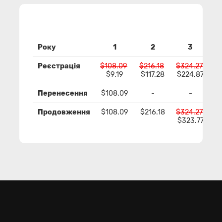
Року
1
2
3
Реєстрація
$108.09
$216.18
$324.27
$
$9.19
$117.28
$224.87
$
Перенесення
$108.09
-
-
Продовження
$108.09
$216.18
$324.27
$
$323.77
$