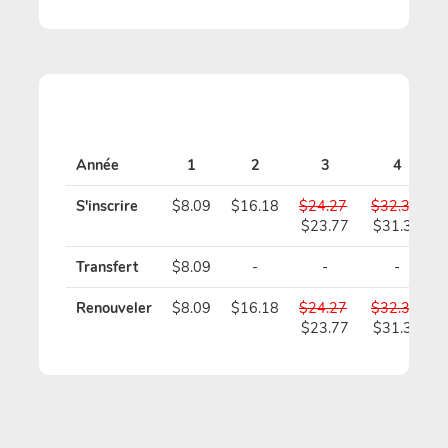
Année
1
2
3
4
S'inscrire
$8.09
$16.18
$24.27
$32.36
$23.77
$31.36
Transfert
$8.09
-
-
-
Renouveler
$8.09
$16.18
$24.27
$32.36
$23.77
$31.36