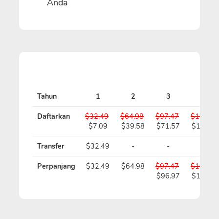
Anda
Tahun
1
2
3
4
Daftarkan
$32.49
$64.98
$97.47
$129.96
$7.09
$39.58
$71.57
$103.5
Transfer
$32.49
-
-
-
Perpanjang
$32.49
$64.98
$97.47
$129.96
$96.97
$128.9