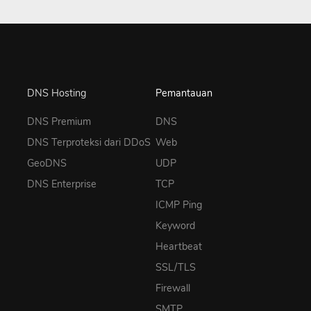
DNS Hosting
Pemantauan
DNS Premium
DNS
DNS Terproteksi dari DDoS
Web
GeoDNS
UDP
DNS Enterprise
TCP
ICMP Ping
Keyword
Heartbeat
SSL/TLS
Firewall
SMTP