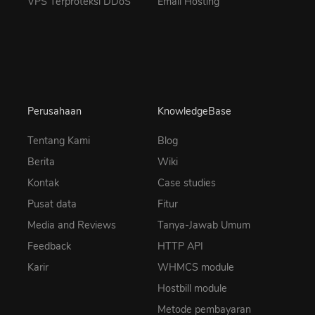
VPS Terproteksi DDoS
Email Hosting
Perusahaan
KnowledgeBase
Tentang Kami
Blog
Berita
Wiki
Kontak
Case studies
Pusat data
Fitur
Media and Reviews
Tanya-Jawab Umum
Feedback
HTTP API
Karir
WHMCS module
Hostbill module
Metode pembayaran