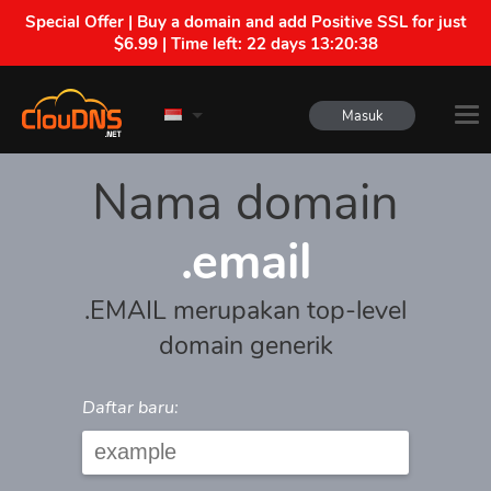
Special Offer | Buy a domain and add Positive SSL for just
$6.99 | Time left:
22 days 13:20:38
Masuk
Nama domain
.email
.EMAIL merupakan top-level
domain generik
Daftar baru: