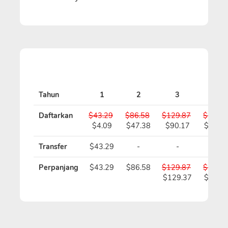
Tahun
1
2
3
4
Daftarkan
$43.29
$86.58
$129.87
$173.1
$4.09
$47.38
$90.17
$132.
Transfer
$43.29
-
-
-
Perpanjang
$43.29
$86.58
$129.87
$173.1
$129.37
$172.