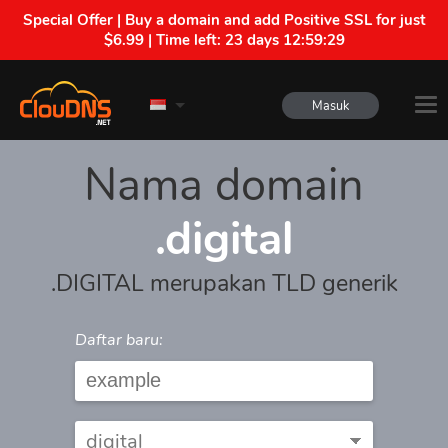
Special Offer | Buy a domain and add Positive SSL for just
$6.99 | Time left:
23 days 12:59:29
Masuk
Nama domain
.digital
.DIGITAL merupakan TLD generik
Daftar baru: