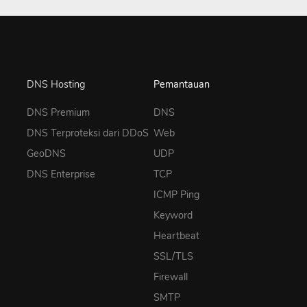
DNS Hosting
Pemantauan
DNS Premium
DNS
DNS Terproteksi dari DDoS
Web
GeoDNS
UDP
DNS Enterprise
TCP
ICMP Ping
Keyword
Heartbeat
SSL/TLS
Firewall
SMTP