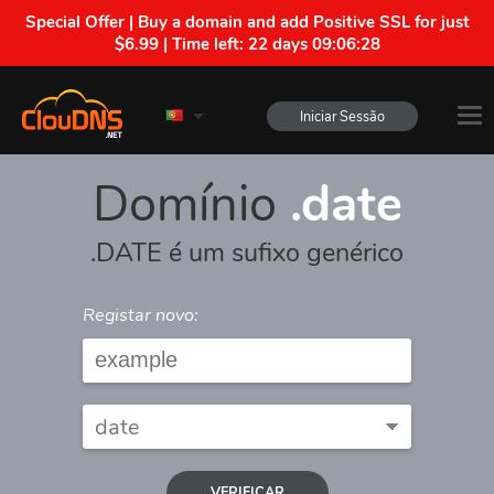
Special Offer | Buy a domain and add Positive SSL for just
$6.99 | Time left:
22 days 09:06:28
Iniciar Sessão
Domínio
.date
.DATE é um sufixo genérico
Registar novo:
VERIFICAR