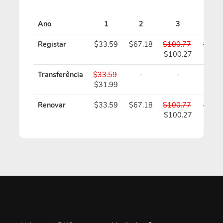
Ano
1
2
3
4
Registar
$33.59
$67.18
$100.77
$134
$100.27
$133
Transferência
$33.59
-
-
-
$31.99
Renovar
$33.59
$67.18
$100.77
$134
$100.27
$133