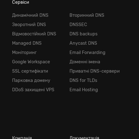
Сервіси
Динамічний DNS
Вторинний DNS
Зворотний DNS
DNSSEC
Відмовостійкий DNS
DNS backups
Managed DNS
Anycast DNS
Моніторинг
Email Forwarding
Google Workspace
Доменні імена
SSL сертифікати
Приватні DNS-сервери
Парковка домену
DNS for TLDs
DDoS захищені VPS
Email Hosting
Компанія
Документація