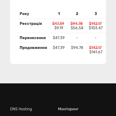
Року
1
2
3
Реєстрація
$47.39
$94.78
$142.17
$189
$9.19
$56.58
$103.47
$15
Перенесення
$47.39
-
-
Продовження
$47.39
$94.78
$142.17
$189
$141.67
$18
DNS Hosting
Моніторинг