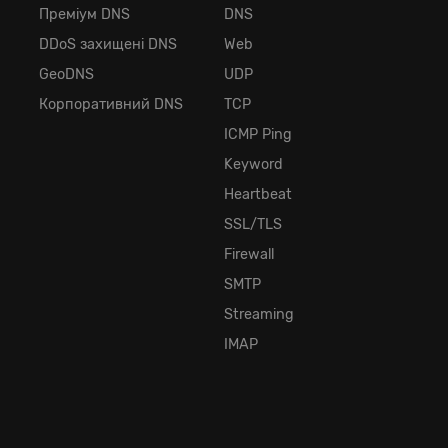
Преміум DNS
DNS
DDoS захищені DNS
Web
GeoDNS
UDP
Корпоративний DNS
TCP
ICMP Ping
Keyword
Heartbeat
SSL/TLS
Firewall
SMTP
Streaming
IMAP