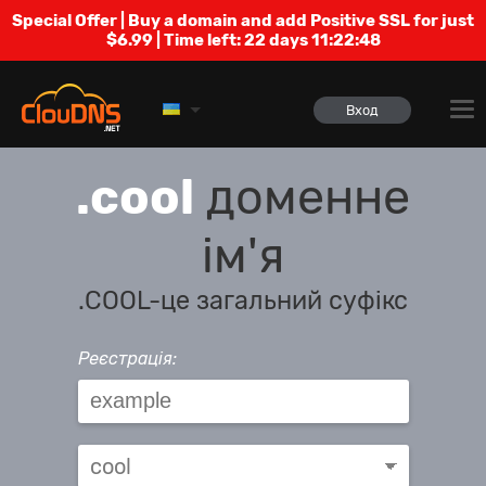
Special Offer | Buy a domain and add Positive SSL for just
$6.99 | Time left:
22 days 11:22:48
Вход
.cool
доменне
ім'я
.COOL-це загальний суфікс
Реєстрація: