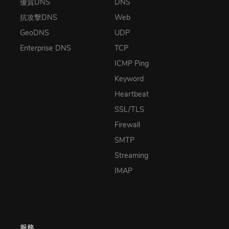
優質DNS
DNS
抗攻擊DNS
Web
GeoDNS
UDP
Enterprise DNS
TCP
ICMP Ping
Keyword
Heartbeat
SSL/TLS
Firewall
SMTP
Streaming
IMAP
服務