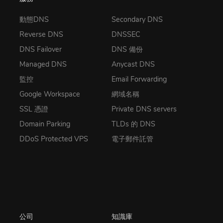
動態DNS
Secondary DNS
Reverse DNS
DNSSEC
DNS Failover
DNS 備份
Managed DNS
Anycast DNS
監控
Email Forwarding
Google Workspace
網域名稱
SSL 憑證
Private DNS servers
Domain Parking
TLDs 的 DNS
DDoS Protected VPS
電子郵件託管
公司
知識庫