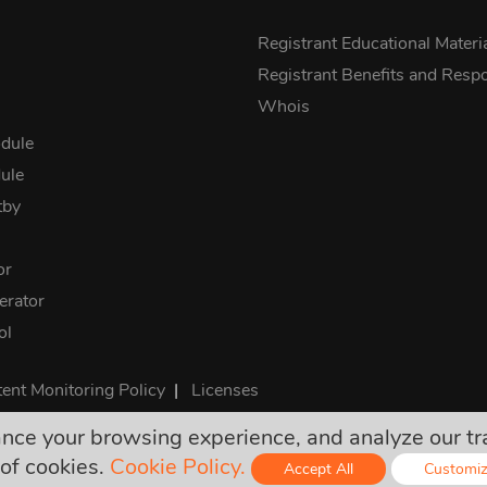
s
Registrant Educational Materi
Registrant Benefits and Respon
Whois
dule
ule
tby
or
rator
ol
ent Monitoring Policy
|
Licenses
e your browsing experience, and analyze our traff
ú konečné a zahŕňajú všetky požadované dane. Žiadne ďalšie sk
of cookies.
Cookie Policy.
Accept All
Customi