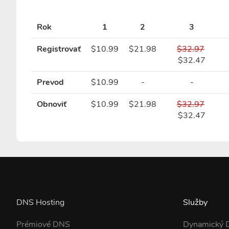
Rok
1
2
3
Registrovať
$10.99
$21.98
$32.97
$32.47
Prevod
$10.99
-
-
Obnoviť
$10.99
$21.98
$32.97
$32.47
DNS Hosting
Služby
Prémiové DNS
Dynamický