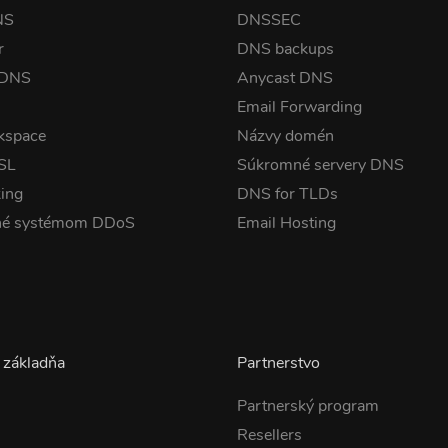
NS
DNSSEC
r
DNS backups
 DNS
Anycast DNS
Email Forwarding
kspace
Názvy domén
SSL
Súkromné servery DNS
ing
DNS for TLDs
né systémom DDoS
Email Hosting
 základňa
Partnerstvo
Partnerský program
Resellers