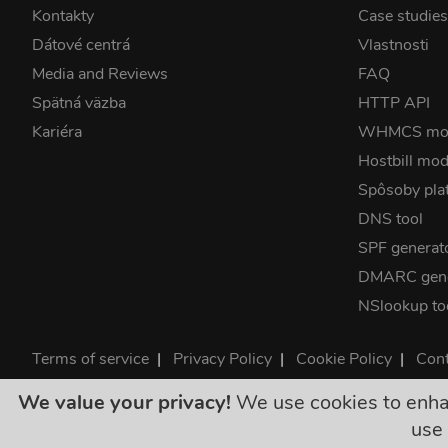
Kontakty
Case studie
Dátové centrá
Vlastnosti
Media and Reviews
FAQ
Spätná väzba
HTTP API
Kariéra
WHMCS mo
Hostbill mod
Spôsoby pla
DNS tool
SPF generat
DMARC gene
NSlookup to
Terms of service
|
Privacy Policy
|
Cookie Policy
|
Cont
©2026 ClouDNS
We value your privacy!
We use cookies to enhanc
Všetky ceny s
use 