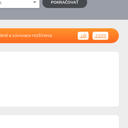
POKRAČOVAŤ
.uk
.com
bné a súvisiace rozšírenia