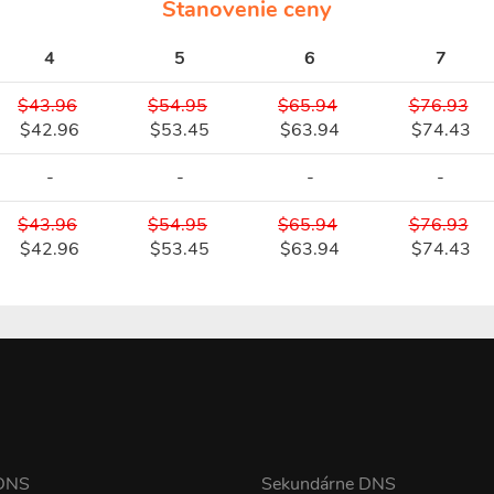
Stanovenie ceny
4
5
6
7
$43.96
$54.95
$65.94
$76.93
$42.96
$53.45
$63.94
$74.43
-
-
-
-
$43.96
$54.95
$65.94
$76.93
$42.96
$53.45
$63.94
$74.43
 DNS
Sekundárne DNS