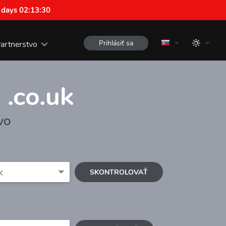
 days 02:13:29
Prihlásiť sa
artnerstvo
e
.co.uk
vo
SKONTROLOVAŤ