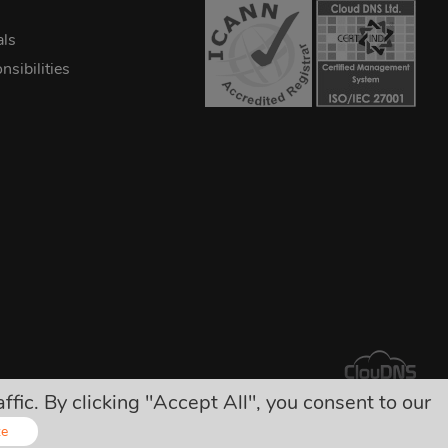
als
sibilities
ic. By clicking "Accept All", you consent to our
ryté poplatky!
ze