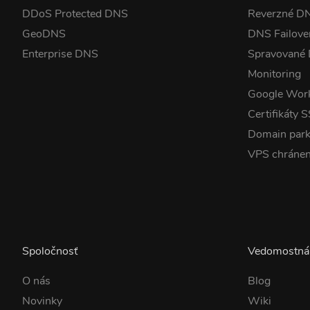
DDoS Protected DNS
Reverzné D
GeoDNS
DNS Failove
Enterprise DNS
Spravované
Monitoring
Google Wor
Certifikáty 
Domain park
VPS chráne
Spoločnosť
Vedomostná
O nás
Blog
Novinky
Wiki