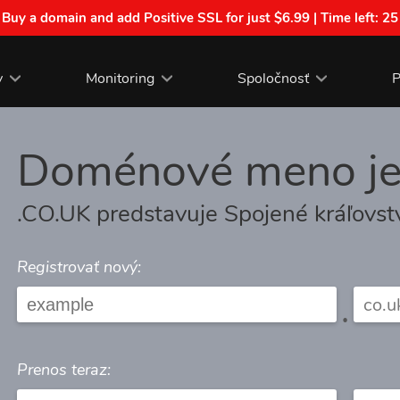
| Buy a domain and add Positive SSL for just $6.99 | Time left:
25
y
Monitoring
Spoločnosť
P
Doménové meno j
.CO.UK predstavuje Spojené kráľovst
Registrovať nový:
.
Prenos teraz: