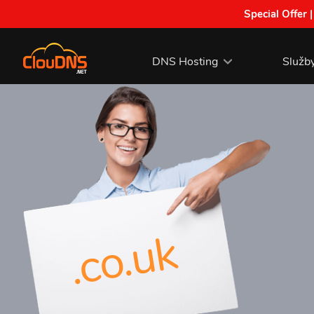
Special Offer 
DNS Hosting
Služb
.co.uk