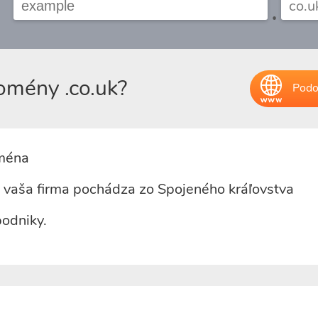
.
domény .co.uk?
Podo
oména
 vaša firma pochádza zo Spojeného kráľovstva
podniky.