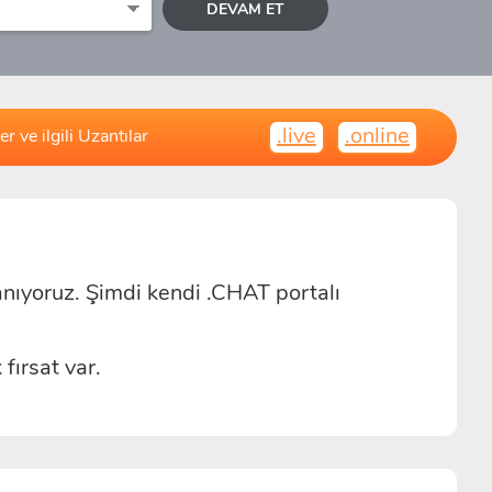
DEVAM ET
.live
.online
r ve ilgili Uzantılar
nıyoruz. Şimdi kendi .CHAT portalı
fırsat var.