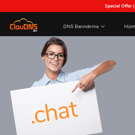
Special Offer 
DNS Barındırma
Hizm
.chat