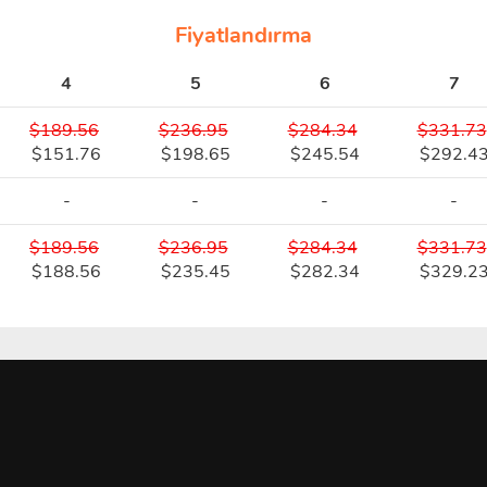
Fiyatlandırma
4
5
6
7
$189.56
$236.95
$284.34
$331.73
$151.76
$198.65
$245.54
$292.4
-
-
-
-
$189.56
$236.95
$284.34
$331.73
$188.56
$235.45
$282.34
$329.2