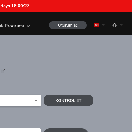
 days 16:00:26
Oturum aç
lık Programı
ır
KONTROL ET