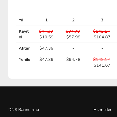
Yıl
1
2
3
Kayıt
$47.39
$94.78
$142.17
ol
$10.59
$57.98
$104.87
Aktar
$47.39
-
-
Yenile
$47.39
$94.78
$142.17
$141.67
DNS Barındırma
Hizmetler