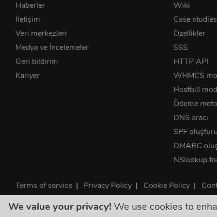
Haberler
Wiki
İletişim
Case studie
Veri merkezleri
Özellikler
Medya ve İncelemeler
SSS
Geri bildirim
HTTP API
Kariyer
WHMCS mo
Hostbill mod
Ödeme metod
DNS aracı
SPF oluştur
DMARC oluş
NSlookup to
Terms of service
|
Privacy Policy
|
Cookie Policy
|
Cont
©2026 ClouDNS
We value your privacy!
We use cookies to enhanc
Tüm