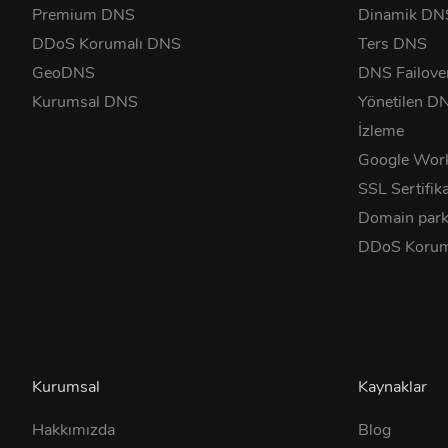
Premium DNS
Dinamik DN
DDoS Korumalı DNS
Ters DNS
GeoDNS
DNS Failove
Kurumsal DNS
Yönetilen D
İzleme
Google Wor
SSL Sertifika
Domain park
DDoS Korum
Kurumsal
Kaynaklar
Hakkımızda
Blog