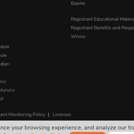
Bayiler
s
Registrant Educational Materi
Registrant Benefits and Respon
Whois
dule
ule
ları
ucu
turucu
ol
ent Monitoring Policy
|
Licenses
e your browsing experience, and analyze our traff
 fiyatlar kesin ve gerekli tüm vergileri içerir. Başka gizli masraf 