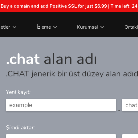
| Buy a domain and add Positive SSL for just $6.99 | Time left:
24
etler
İzleme
Kurumsal
Ortak
.chat
alan adı
.CHAT jenerik bir üst düzey alan adıd
Yeni kayıt:
.
Şimdi aktar: