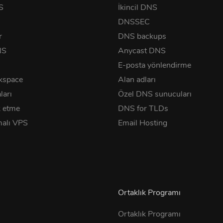
S
İkincil DNS
DNSSEC
r
DNS backups
NS
Anycast DNS
E-posta yönlendirme
kspace
Alan adları
ları
Özel DNS sunucuları
 etme
DNS for TLDs
alı VPS
Email Hosting
Ortaklık Programı
Ortaklık Programı