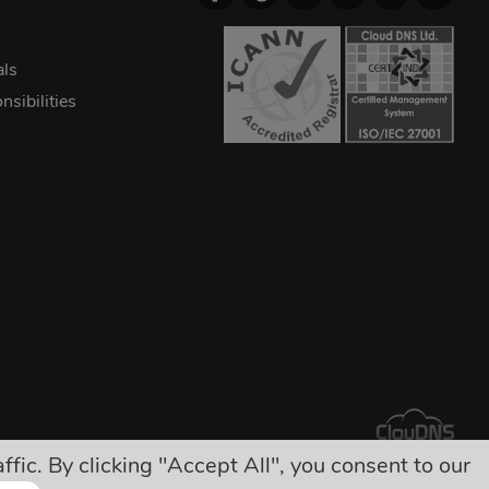
als
sibilities
ic. By clicking "Accept All", you consent to our
yok!