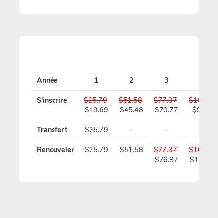
Année
1
2
3
4
S'inscrire
$25.79
$51.58
$77.37
$103.16
$19.69
$45.48
$70.77
$96.06
Transfert
$25.79
-
-
-
Renouveler
$25.79
$51.58
$77.37
$103.16
$76.87
$102.16