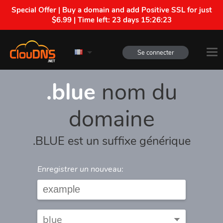
Special Offer | Buy a domain and add Positive SSL for just
$6.99 | Time left:
23 days 15:26:23
Se connecter
.blue
nom du
domaine
.BLUE est un suffixe générique
Enregistrer un nouveau: