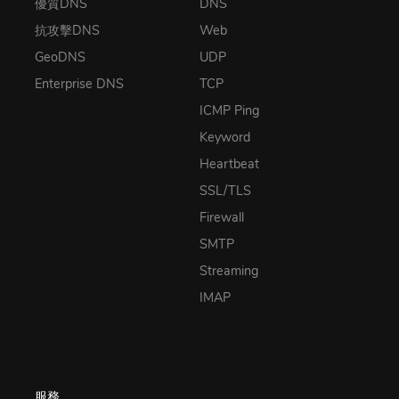
優質DNS
DNS
抗攻擊DNS
Web
GeoDNS
UDP
Enterprise DNS
TCP
ICMP Ping
Keyword
Heartbeat
SSL/TLS
Firewall
SMTP
Streaming
IMAP
服務