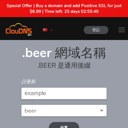
Special Offer | Buy a domain and add Positive SSL for just
$6.99 | Time left:
25 days 02:55:40
登記
.beer
網域名稱
.BEER 是通用後綴
註冊新:
結算