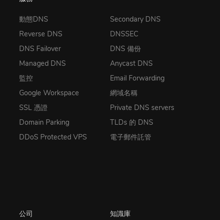
動態DNS
Secondary DNS
Reverse DNS
DNSSEC
DNS Failover
DNS 備份
Managed DNS
Anycast DNS
監控
Email Forwarding
Google Workspace
網域名稱
SSL 憑證
Private DNS servers
Domain Parking
TLDs 的 DNS
DDoS Protected VPS
電子郵件託管
公司
知識庫